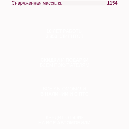
Снаряженная масса, кг.
1154
10
ЛЕТ РАБОТЫ
2 853
КЛИЕНТОВ
СКИДКИ
И
ПОДАРКИ
ВСЕМ ПОКУПАТЕЛЯМ
ВСЕ АВТОМОБИЛИ
В НАЛИЧИИ
И
С ПТС
КРЕДИТ ОТ
4.9%
НА
ВСЕ АВТОМОБИЛИ