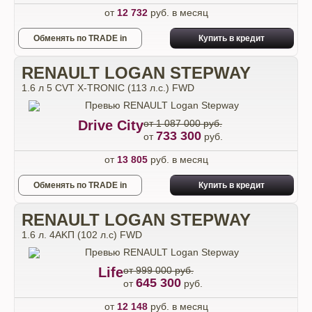
от
12 732
руб. в месяц
Обменять по TRADE in
Купить в кредит
RENAULT LOGAN STEPWAY
1.6 л 5 CVT X-TRONIC (113 л.с.) FWD
Drive City
от 1 087 000 руб.
733 300
от
руб.
от
13 805
руб. в месяц
Обменять по TRADE in
Купить в кредит
RENAULT LOGAN STEPWAY
1.6 л. 4АKП (102 л.с) FWD
Life
от 999 000 руб.
645 300
от
руб.
от
12 148
руб. в месяц