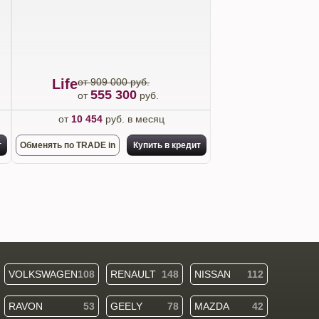
Life
от 909 000 руб.
555 300
от
руб.
от
10 454
руб. в месяц
т
Обменять по TRADE in
Купить в кредит
VOLKSWAGEN
108
RENAULT
148
NISSAN
112
RAVON
53
GEELY
78
MAZDA
42