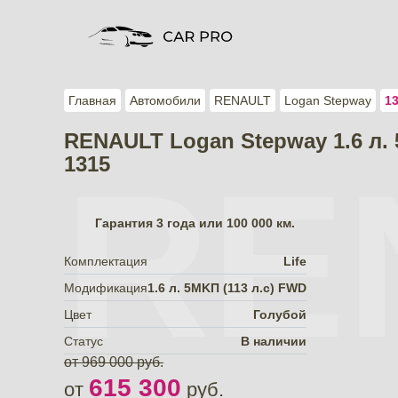
Главная
Автомобили
RENAULT
Logan Stepway
1
RENAULT Logan Stepway 1.6 л.
1315
RE
Гарантия
3 года или 100 000 км.
Комплектация
Life
Модификация
1.6 л. 5MKП (113 л.с) FWD
Цвет
Голубой
Статус
В наличии
от 969 000 руб.
615 300
от
руб.