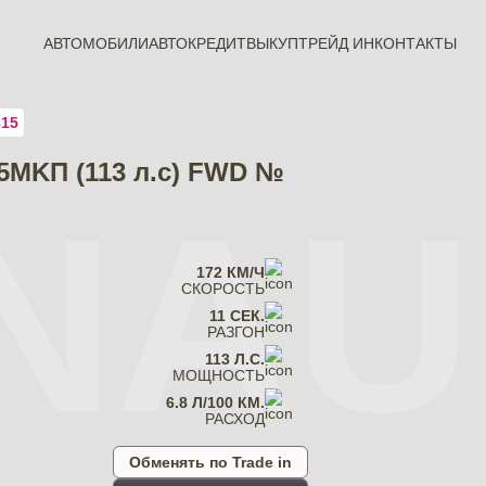
АВТОМОБИЛИ
АВТОКРЕДИТ
ВЫКУП
ТРЕЙД ИН
КОНТАКТЫ
315
 5MKП (113 л.с) FWD №
NAU
172 КМ/Ч
СКОРОСТЬ
11 СЕК.
РАЗГОН
113 Л.С.
МОЩНОСТЬ
6.8 Л/100 КМ.
РАСХОД
Обменять по Trade in