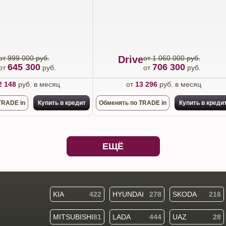
от 999 000 руб.
Drive
от 1 060 000 руб.
645 300
706 300
от
руб.
от
руб.
2 148
руб. в месяц
от
13 296
руб. в месяц
TRADE in
Купить в кредит
Обменять по TRADE in
Купить в креди
ЕЩЁ
KIA
422
HYUNDAI
278
SKODA
216
MITSUBISHI
81
LADA
444
UAZ
28