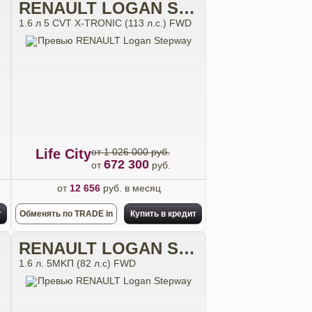
RENAULT LOGAN STEPWAY
1.6 л 5 CVT X-TRONIC (113 л.с.) FWD
Life City
от 1 026 000 руб.
672 300
от
руб.
от
12 656
руб. в месяц
т
Обменять по TRADE in
Купить в кредит
RENAULT LOGAN STEPWAY
1.6 л. 5MKП (82 л.с) FWD