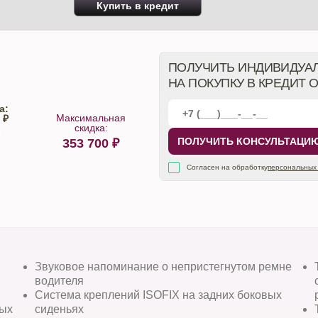
Купить в кредит
ПОЛУЧИТЬ ИНДИВИДУА
НА ПОКУПКУ В КРЕДИТ 
а:
Максимальная
 ₽
скидка:
ПОЛУЧИТЬ КОНСУЛЬТАЦИ
353 700
₽
алона
Согласен на обработку
персональных
Звуковое напоминание о непристегнутом ремне
водителя
Система креплений ISOFIX на задних боковых
ных
сиденьях