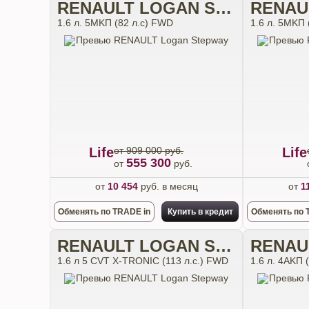
RENAULT LOGAN STEPWAY
1.6 л. 5MKП (82 л.с) FWD
1.6 л. 5MKП 
Life
от 909 000 руб.
Life
555 300
от
руб.
от
10 454
руб. в месяц
от
1
Обменять по TRADE in
Купить в кредит
Обменять по 
RENAULT LOGAN STEPWAY
1.6 л 5 CVT X-TRONIC (113 л.с.) FWD
1.6 л. 4АKП 