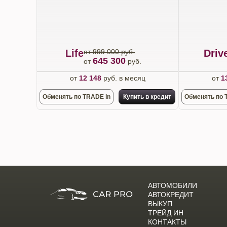
Life
от 999 000 руб.
Driv
645 300
от
руб.
от
12 148
руб. в месяц
от
1
Обменять по TRADE in
Купить в кредит
Обменять по 
АВТОМОБИЛИ
АВТОКРЕДИТ
ВЫКУП
ТРЕЙД ИН
КОНТАКТЫ