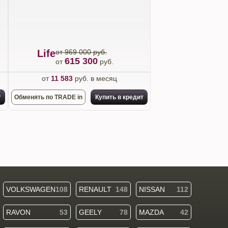
Life
от 969 000 руб.
615 300
от
руб.
от
11 583
руб. в месяц
т
Обменять по TRADE in
Купить в кредит
VOLKSWAGEN
108
RENAULT
148
NISSAN
112
RAVON
53
GEELY
78
MAZDA
42