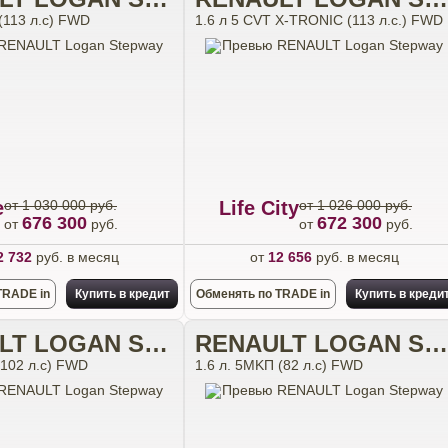
(113 л.с) FWD
1.6 л 5 CVT X-TRONIC (113 л.с.) FWD
e
от 1 030 000 руб.
Life City
от 1 026 000 руб.
676 300
672 300
от
руб.
от
руб.
2 732
руб. в месяц
от
12 656
руб. в месяц
TRADE in
Купить в кредит
Обменять по TRADE in
Купить в креди
RENAULT LOGAN STEPWAY
RENAULT LOGAN STEPWAY
(102 л.с) FWD
1.6 л. 5MKП (82 л.с) FWD