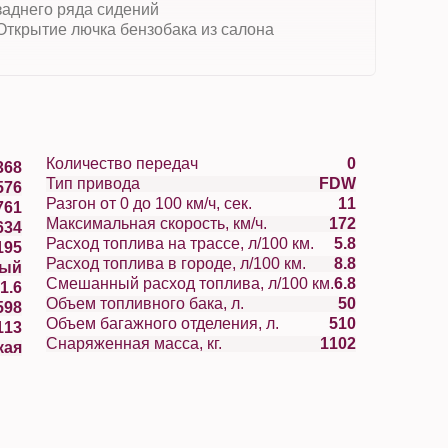
заднего ряда сидений
Открытие лючка бензобака из салона
Количество передач
0
368
Тип привода
FDW
576
Разгон от 0 до 100 км/ч, сек.
11
761
Максимальная скорость, км/ч.
172
634
Расход топлива на трассе, л/100 км.
5.8
195
Расход топлива в городе, л/100 км.
8.8
вый
Смешанный расход топлива, л/100 км.
6.8
1.6
Объем топливного бака, л.
50
598
Объем багажного отделения, л.
510
113
Снаряженная масса, кг.
1102
кая