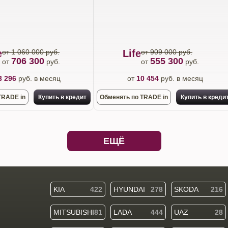
e
от 1 060 000 руб.
Life
от 909 000 руб.
706 300
555 300
от
руб.
от
руб.
3 296
руб. в месяц
от
10 454
руб. в месяц
TRADE in
Купить в кредит
Обменять по TRADE in
Купить в креди
ЕЩЁ
KIA
422
HYUNDAI
278
SKODA
216
MITSUBISHI
81
LADA
444
UAZ
28