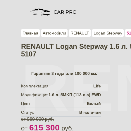
Главная
Автомобили
RENAULT
Logan Stepway
5
RENAULT Logan Stepway 1.6 л.
5107
RE
Гарантия
3 года или 100 000 км.
Комплектация
Life
Модификация
1.6 л. 5MKП (113 л.с) FWD
Цвет
Белый
Статус
В наличии
от 969 000 руб.
615 300
от
руб.