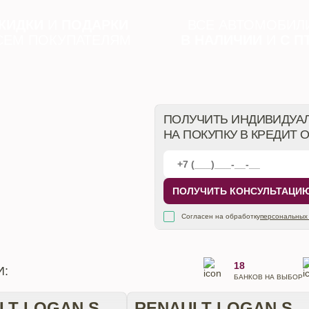
КИДКИ
И
ПОДАРКИ
ВСЕ АВТОМОБИЛ
СЕМ ПОКУПАТЕЛЯМ
В НАЛИЧИИ
И
С П
ПОЛУЧИТЬ ИНДИВИДУА
НА ПОКУПКУ В КРЕДИТ 
ПОЛУЧИТЬ КОНСУЛЬТАЦИ
Согласен на обработку
персональных
18
И:
БАНКОВ НА ВЫБОР
RENAULT LOGAN STEPWAY
RENAULT LOGAN STEPWAY