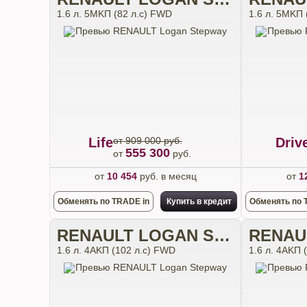
1.6 л. 5MKП (82 л.с) FWD
1.6 л. 5MKП 
Life
от 909 000 руб.
Driv
555 300
от
руб.
от
10 454
руб. в месяц
от
1
Обменять по TRADE in
Купить в кредит
Обменять по 
RENAULT LOGAN STEPWAY
1.6 л. 4АKП (102 л.с) FWD
1.6 л. 4АKП 