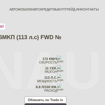
АВТОМОБИЛИ
АВТОКРЕДИТ
ВЫКУП
ТРЕЙД ИН
КОНТАКТЫ
107
 5MKП (113 л.с) FWD №
NAU
172 КМ/Ч
СКОРОСТЬ
11 СЕК.
РАЗГОН
113 Л.С.
МОЩНОСТЬ
6.8 Л/100 КМ.
РАСХОД
Обменять по Trade in