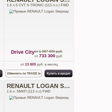
1.6 л 5 CVT X-TRONIC (113 л.с.) FWD
Drive City
от 1 087 000 руб.
733 300
от
руб.
от
13 805
руб. в месяц
т
Обменять по TRADE in
Купить в кредит
RENAULT LOGAN STEPWAY
1.6 л. 5MKП (113 л.с) FWD