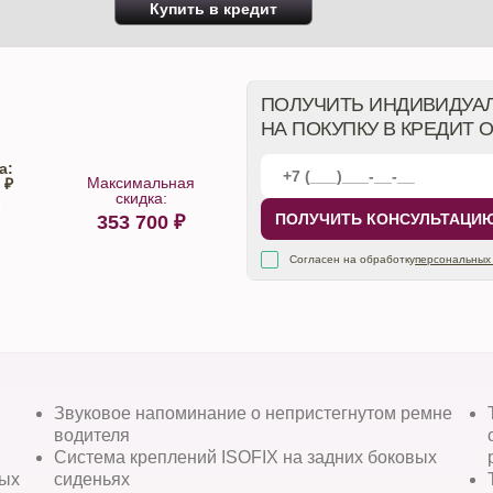
Купить в кредит
ПОЛУЧИТЬ ИНДИВИДУА
НА ПОКУПКУ В КРЕДИТ 
а:
Максимальная
 ₽
скидка:
ПОЛУЧИТЬ КОНСУЛЬТАЦИ
353 700
₽
алона
Согласен на обработку
персональных
Звуковое напоминание о непристегнутом ремне
водителя
Система креплений ISOFIX на задних боковых
ных
сиденьях