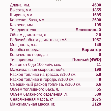
Длина, мм.
4600
Высота, мм.
1855
Ширина, мм.
1685
Колесная база, мм.
2690
Клиренс, мм.
195
Тип двигателя
Бензиновый
Объем двигателя, л.
2.0
Рабочий объем двигателя, см3.
1987
Мощность, л.с.
149
Коробка передач
Вариатор
Количество передач
0
Тип привода
Полный (4WD)
Разгон от 0 до 100 км/ч, сек.
11
Максимальная скорость, км/ч.
190
Расход топлива на трассе, л/100 км.
5.8
Расход топлива в городе, л/100 км.
8
Смешанный расход топлива, л/100 км.
6.6
Объем топливного бака, л.
55
Объем багажного отделения, л.
580
Снаряженная масса, кг.
1675
Максимальная масса, кг.
2120