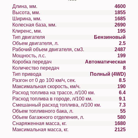
Длина, мм.
4600
Высота, мм.
1855
Ширина, мм.
1685
Колесная база, мм.
2690
Клиренс, мм.
195
Тип двигателя
Бензиновый
Объем двигателя, л.
2.5
Рабочий объем двигателя, см3.
2487
Мощность, л.с.
199
Коробка передач
Автоматическая
Количество передач
8
Тип привода
Полный (4WD)
Разгон от 0 до 100 км/ч, сек.
8.5
Максимальная скорость, км/ч.
190
Расход топлива на трассе, л/100 км.
6.4
Расход топлива в городе, л/100 км.
9.1
Смешанный расход топлива, л/100 км.
7.3
Объем топливного бака, л.
55
Объем багажного отделения, л.
580
Снаряженная масса, кг.
1680
Максимальная масса, кг.
2125