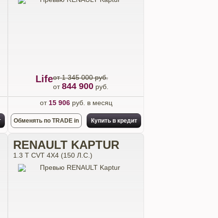
Life
от 1 345 000 руб.
844 900
от
руб.
от
15 906
руб. в месяц
т
Обменять по TRADE in
Купить в кредит
RENAULT KAPTUR
1.3 T CVT 4X4 (150 Л.С.)