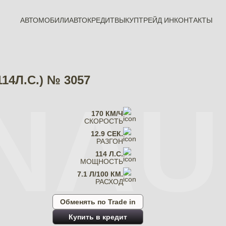
АВТОМОБИЛИ
АВТОКРЕДИТ
ВЫКУП
ТРЕЙД ИН
КОНТАКТЫ
114Л.С.) № 3057
NAU
170 КМ/Ч
СКОРОСТЬ
12.9 СЕК.
РАЗГОН
114 Л.С.
МОЩНОСТЬ
7.1 Л/100 КМ.
РАСХОД
Обменять по Trade in
Купить в кредит