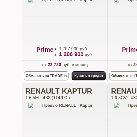
Prime
от 1 707 000 руб.
Prim
1 206 900
от
руб.
от
22 720
руб. в месяц
от
2
Обменять по TRADE in
Купить в кредит
Обменять по 
RENAULT KAPTUR
RENAU
1.6 5MT 4X2 (114Л.С.)
1.6 5CVT 4X2