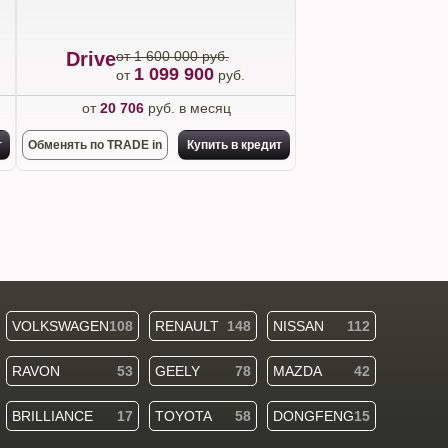
Drive
от 1 600 000 руб.
1 099 900
от
руб.
от
20 706
руб. в месяц
т
Обменять по TRADE in
Купить в кредит
VOLKSWAGEN
108
RENAULT
148
NISSAN
112
RAVON
53
GEELY
78
MAZDA
42
BRILLIANCE
17
TOYOTA
58
DONGFENG
15