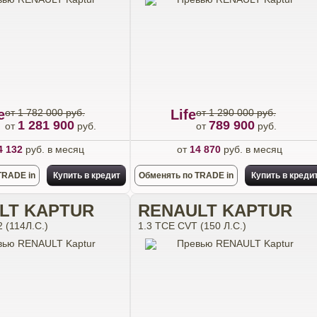
e
от 1 782 000 руб.
Life
от 1 290 000 руб.
1 281 900
789 900
от
руб.
от
руб.
4 132
руб. в месяц
от
14 870
руб. в месяц
TRADE in
Купить в кредит
Обменять по TRADE in
Купить в креди
LT KAPTUR
RENAULT KAPTUR
 (114Л.С.)
1.3 TCE CVT (150 Л.С.)