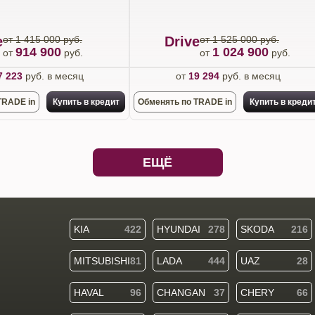
e
от 1 415 000 руб.
Drive
от 1 525 000 руб.
914 900
1 024 900
от
руб.
от
руб.
7 223
руб. в месяц
от
19 294
руб. в месяц
TRADE in
Купить в кредит
Обменять по TRADE in
Купить в креди
ЕЩЁ
KIA
422
HYUNDAI
278
SKODA
216
MITSUBISHI
81
LADA
444
UAZ
28
HAVAL
96
CHANGAN
37
CHERY
66