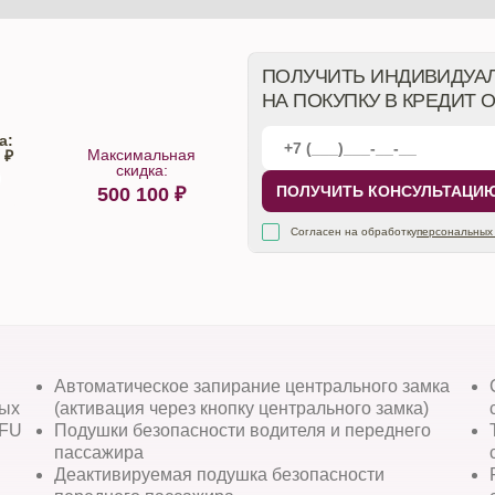
ПОЛУЧИТЬ ИНДИВИДУА
НА ПОКУПКУ В КРЕДИТ 
а:
Максимальная
 ₽
скидка:
ПОЛУЧИТЬ КОНСУЛЬТАЦИ
500 100
₽
алона
Согласен на обработку
персональных
Автоматическое запирание центрального замка
ных
(активация через кнопку центрального замка)
AFU
Подушки безопасности водителя и переднего
пассажира
Деактивируемая подушка безопасности