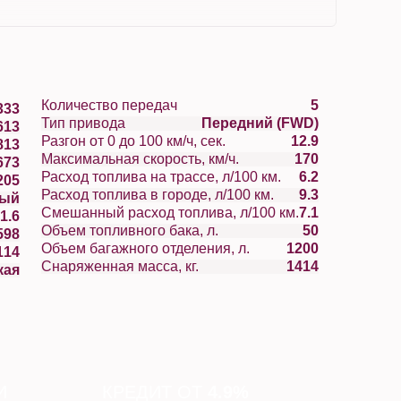
Количество передач
5
333
Тип привода
Передний (FWD)
613
Разгон от 0 до 100 км/ч, сек.
12.9
813
Максимальная скорость, км/ч.
170
673
Расход топлива на трассе, л/100 км.
6.2
205
Расход топлива в городе, л/100 км.
9.3
вый
Смешанный расход топлива, л/100 км.
7.1
1.6
Объем топливного бака, л.
50
598
Объем багажного отделения, л.
1200
114
Снаряженная масса, кг.
1414
кая
И
КРЕДИТ ОТ
4.9%