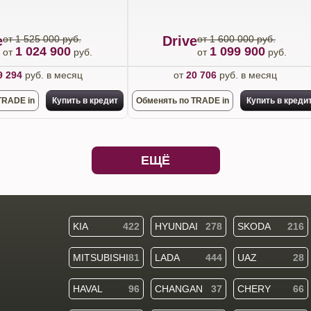
e
от 1 525 000 руб.
Drive
от 1 600 000 руб.
1 024 900
1 099 900
от
руб.
от
руб.
9 294
руб. в месяц
от
20 706
руб. в месяц
TRADE in
Купить в кредит
Обменять по TRADE in
Купить в креди
ЕЩЁ
KIA
422
HYUNDAI
278
SKODA
216
MITSUBISHI
81
LADA
444
UAZ
28
HAVAL
96
CHANGAN
37
CHERY
66