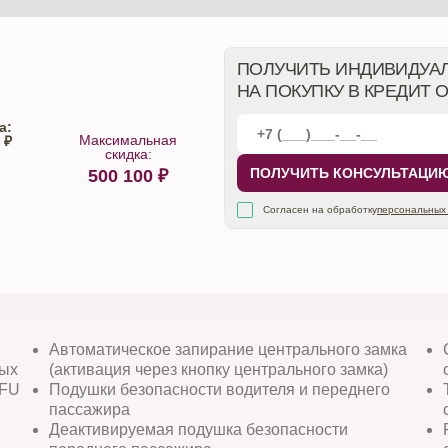
ПОЛУЧИТЬ ИНДИВИДУА
НА ПОКУПКУ В КРЕДИТ 
а:
Максимальная
 ₽
скидка:
ПОЛУЧИТЬ КОНСУЛЬТАЦИ
500 100
₽
алона
Согласен на обработку
персональных
Автоматическое запирание центрального замка
ных
(активация через кнопку центрального замка)
AFU
Подушки безопасности водителя и переднего
пассажира
Деактивируемая подушка безопасности