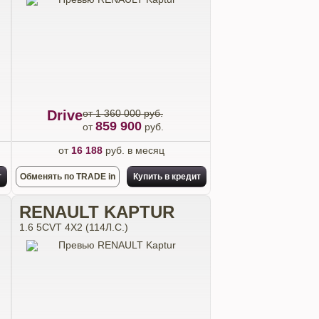
Drive
от 1 360 000 руб.
859 900
от
руб.
от
16 188
руб. в месяц
т
Обменять по TRADE in
Купить в кредит
RENAULT KAPTUR
1.6 5CVT 4X2 (114Л.С.)