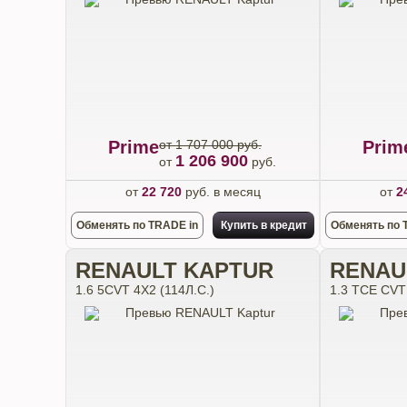
Prime
от 1 707 000 руб.
Prim
1 206 900
от
руб.
от
22 720
руб. в месяц
от
2
Обменять по TRADE in
Купить в кредит
Обменять по 
RENAULT KAPTUR
RENAU
1.6 5CVT 4X2 (114Л.С.)
1.3 TCE CVT 