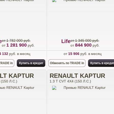
e
от 1 782 000 руб.
Life
от 1 345 000 руб.
1 281 900
844 900
от
руб.
от
руб.
4 132
руб. в месяц
от
15 906
руб. в месяц
TRADE in
Купить в кредит
Обменять по TRADE in
Купить в креди
LT KAPTUR
RENAULT KAPTUR
(150 Л.С.)
1.3 T CVT 4X4 (150 Л.С.)