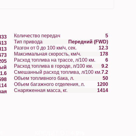
Количество передач
5
333
Тип привода
Передний (FWD)
613
Разгон от 0 до 100 км/ч, сек.
12.3
813
Максимальная скорость, км/ч.
178
673
Расход топлива на трассе, л/100 км.
6
205
Расход топлива в городе, л/100 км.
9.2
вый
Смешанный расход топлива, л/100 км.
7.2
1.6
Объем топливного бака, л.
50
598
Объем багажного отделения, л.
1200
114
Снаряженная масса, кг.
1414
кая
И
КРЕДИТ ОТ
4.9%