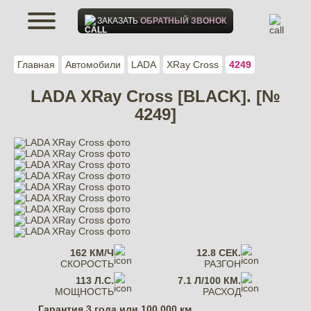
ЗАКАЗАТЬ
ОБРАТНЫЙ ЗВОНОК
Главная
Автомобили
LADA
XRay Cross
4249
LADA XRay Cross [BLACK]. [№
4249]
162 КМ/Ч
12.8 СЕК.
СКОРОСТЬ
РАЗГОН
113 Л.С.
7.1 Л/100 КМ.
МОЩНОСТЬ
РАСХОД
Гарантия
3 года или 100 000 км.