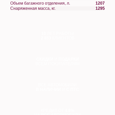
Объем багажного отделения, л.
1207
Снаряженная масса, кг.
1295
10
ЛЕТ РАБОТЫ
2 853
КЛИЕНТОВ
СКИДКИ
И
ПОДАРКИ
ВСЕМ ПОКУПАТЕЛЯМ
ВСЕ АВТОМОБИЛИ
В НАЛИЧИИ
И
С ПТС
КРЕДИТ ОТ
4.9%