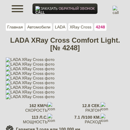
ЗАКАЗАТЬ
ОБРАТНЫЙ ЗВОНОК
Главная
Автомобили
LADA
XRay Cross
4248
LADA XRay Cross Comfort Light.
[№ 4248]
162 КМ/Ч
12.8 СЕК.
СКОРОСТЬ
РАЗГОН
113 Л.С.
7.1 Л/100 КМ.
МОЩНОСТЬ
РАСХОД
Гарантия
3 года или 100 000 км.