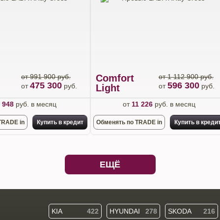
от 991 900 руб.
Comfort
от 1 112 900 руб.
475 300
596 300
от
руб.
от
руб.
Light
 948
руб. в месяц
от
11 226
руб. в месяц
TRADE in
Купить в кредит
Обменять по TRADE in
Купить в креди
ЕЩЁ
KIA
422
HYUNDAI
278
SKODA
216