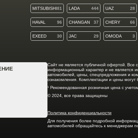
MITSUBISHI
81
LADA
444
UAZ
28
HAVAL
96
CHANGAN
37
CHERY
66
EXEED
30
JAC
29
OMODA
3
Cайт не является публичной офертой. Все 
ЕНИЕ
информационный характер и не является 
автомобилей, цены, спецпредложения и ко
ознакомления. Комплектации и цены могут
¹ Рекомендованная розничная цена с учет
© 2024, все права защищены
Политика конфиденциальности
Для получения более подробной информации
автомобилей обращайтесь к менеджерам п