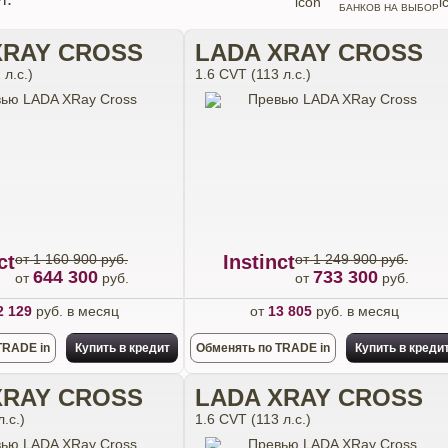
БАНКОВ НА ВЫБОР
XRAY CROSS
LADA XRAY CROSS
 л.с.)
1.6 CVT (113 л.с.)
ct
от 1 160 900 руб.
Instinct
от 1 249 900 руб.
644 300
733 300
от
руб.
от
руб.
2 129
руб. в месяц
от
13 805
руб. в месяц
TRADE in
Купить в кредит
Обменять по TRADE in
Купить в креди
XRAY CROSS
LADA XRAY CROSS
.с.)
1.6 CVT (113 л.с.)