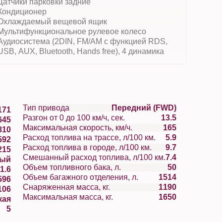
Датчики парковки задние
Кондиционер
Охлаждаемый вещевой ящик
Мультифункциональное рулевое колесо
Аудиосистема (2DIN, FM/AM с функцией RDS,
USB, AUX, Bluetooth, Hands free), 4 динамика
Тип привода
Передний (FWD)
171
Разгон от 0 до 100 км/ч, сек.
13.5
645
Максимальная скорость, км/ч.
165
810
Расход топлива на трассе, л/100 км.
5.9
592
Расход топлива в городе, л/100 км.
9.7
215
Смешанный расход топлива, л/100 км.
7.4
вый
Объем топливного бака, л.
50
1.6
Объем багажного отделения, л.
1514
596
Снаряженная масса, кг.
1190
106
Максимальная масса, кг.
1650
кая
5