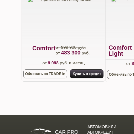
Comfort
Comfort
от 999 900 руб.
483 300
Light
от
руб.
от
9 098
руб. в месяц
от
8
Обменять по TRADE in
Купить в кредит
Обменять по 
АВТОМОБИЛИ
АВТОКРЕДИТ