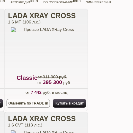
АВТОКРЕДИТ
ПО ГОСПРОГРАММЕ
ЗИМНЯЯ РЕЗИНА
LADA XRAY CROSS
1.6 МТ (106 л.с.)
Classic
от 911 900 руб.
395 300
от
руб.
от
7 442
руб. в месяц
т
Обменять по TRADE in
Купить в кредит
LADA XRAY CROSS
1.6 CVT (113 л.с.)