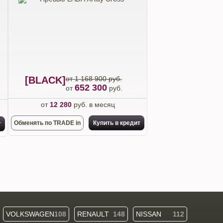
[BLACK]
от 1 168 900 руб.
652 300
от
руб.
от
12 280
руб. в месяц
Обменять по TRADE in
Купить в кредит
т
VOLKSWAGEN
108
RENAULT
148
NISSAN
112