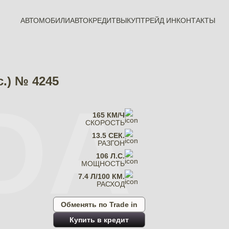
АВТОМОБИЛИ
АВТОКРЕДИТ
ВЫКУП
ТРЕЙД ИН
КОНТАКТЫ
с.) № 4245
DA
165 КМ/Ч
СКОРОСТЬ
13.5 СЕК.
РАЗГОН
106 Л.С.
МОЩНОСТЬ
7.4 Л/100 КМ.
РАСХОД
Обменять по Trade in
Купить в кредит