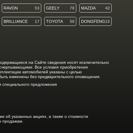
RAVON
53
GEELY
78
MAZDA
42
BRILLIANCE
17
TOYOTA
58
DONGFENG
15
содержащиеся на Сайте сведения носят исключительно
исчерпывающими. Все условия приобретения
мплектации автомобилей указаны с целью
 быть изменены без предварительного оповещения.
ом специального предложения
 об указанных акциях, а также о стоимости
о продажам.