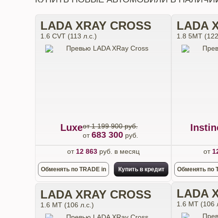
LADA XRAY CROSS
LADA 
1.6 CVT (113 л.с.)
1.8 5МТ (122
Luxe
от 1 199 900 руб.
Instin
683 300
от
руб.
от
12 863
руб. в месяц
от
1
Обменять по TRADE in
Купить в кредит
Обменять по 
LADA 
LADA XRAY CROSS
1.6 МТ (106 л
1.6 МТ (106 л.с.)