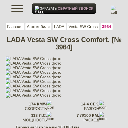
ЗАКАЗАТЬ
ОБРАТНЫЙ ЗВОНОК
Главная
Автомобили
LADA
Vesta SW Cross
3964
LADA Vesta SW Cross Comfort. [№
3964]
174 КМ/Ч
14.4 СЕК.
СКОРОСТЬ
РАЗГОН
113 Л.С.
7 Л/100 КМ.
МОЩНОСТЬ
РАСХОД
Гарантия
3 года или 100 000 км.