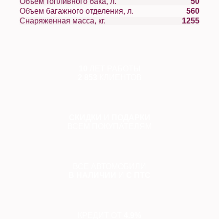
Объем топливного бака, л.
50
Объем багажного отделения, л.
560
Снаряженная масса, кг.
1255
10
ЛЕТ РАБОТЫ
2 853
КЛИЕНТОВ
СКИДКИ
И
ПОДАРКИ
ВСЕМ ПОКУПАТЕЛЯМ
ВСЕ АВТОМОБИЛИ
В НАЛИЧИИ
И
С ПТС
КРЕДИТ ОТ
4.9%