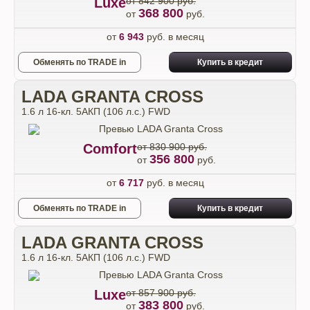
Luxe
от 842 900 руб.
368 800
от
руб.
от
6 943
руб. в месяц
Обменять по TRADE in
Купить в кредит
LADA GRANTA CROSS
1.6 л 16-кл. 5АКП (106 л.с.) FWD
Comfort
от 830 900 руб.
356 800
от
руб.
от
6 717
руб. в месяц
Обменять по TRADE in
Купить в кредит
LADA GRANTA CROSS
1.6 л 16-кл. 5АКП (106 л.с.) FWD
Luxe
от 857 900 руб.
383 800
от
руб.