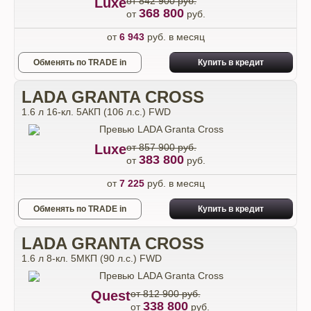
Luxe
от 842 900 руб.
368 800
от
руб.
от
6 943
руб. в месяц
Обменять по TRADE in
Купить в кредит
LADA GRANTA CROSS
1.6 л 16-кл. 5АКП (106 л.с.) FWD
Luxe
от 857 900 руб.
383 800
от
руб.
от
7 225
руб. в месяц
Обменять по TRADE in
Купить в кредит
LADA GRANTA CROSS
1.6 л 8-кл. 5МКП (90 л.с.) FWD
Quest
от 812 900 руб.
338 800
от
руб.