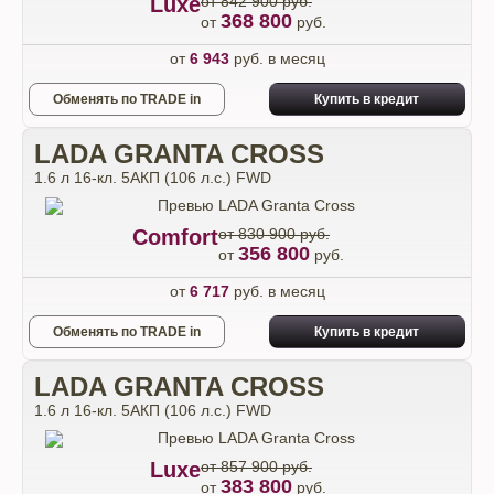
Luxe
от 842 900 руб.
368 800
от
руб.
от
6 943
руб. в месяц
Обменять по TRADE in
Купить в кредит
LADA GRANTA CROSS
1.6 л 16-кл. 5АКП (106 л.с.) FWD
Comfort
от 830 900 руб.
356 800
от
руб.
от
6 717
руб. в месяц
Обменять по TRADE in
Купить в кредит
LADA GRANTA CROSS
1.6 л 16-кл. 5АКП (106 л.с.) FWD
Luxe
от 857 900 руб.
383 800
от
руб.