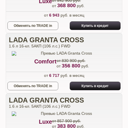
Luxe
от 842 900 руб.
368 800
от
руб.
от
6 943
руб. в месяц
Обменять по TRADE in
Купить в кредит
LADA GRANTA CROSS
1.6 л 16-кл. 5АКП (106 л.с.) FWD
Comfort
от 830 900 руб.
356 800
от
руб.
от
6 717
руб. в месяц
Обменять по TRADE in
Купить в кредит
LADA GRANTA CROSS
1.6 л 16-кл. 5АКП (106 л.с.) FWD
Luxe
от 857 900 руб.
383 800
от
руб.