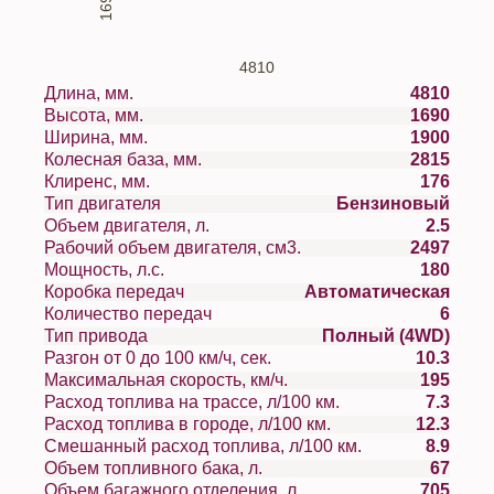
1690
4810
Длина, мм.
4810
Высота, мм.
1690
Ширина, мм.
1900
Колесная база, мм.
2815
Клиренс, мм.
176
Тип двигателя
Бензиновый
Объем двигателя, л.
2.5
Рабочий объем двигателя, см3.
2497
Мощность, л.с.
180
Коробка передач
Автоматическая
Количество передач
6
Тип привода
Полный (4WD)
Разгон от 0 до 100 км/ч, сек.
10.3
Максимальная скорость, км/ч.
195
Расход топлива на трассе, л/100 км.
7.3
Расход топлива в городе, л/100 км.
12.3
Смешанный расход топлива, л/100 км.
8.9
Объем топливного бака, л.
67
Объем багажного отделения, л.
705