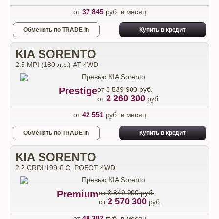
от
37 845
руб. в месяц
Обменять по TRADE in
Купить в кредит
KIA SORENTO
2.5 MPI (180 л.с.) АТ 4WD
Prestige
от 3 539 900 руб.
2 260 300
от
руб.
от
42 551
руб. в месяц
Обменять по TRADE in
Купить в кредит
KIA SORENTO
2.2 CRDI 199 Л.С. РОБОТ 4WD
Premium
от 3 849 900 руб.
2 570 300
от
руб.
от
48 387
руб. в месяц