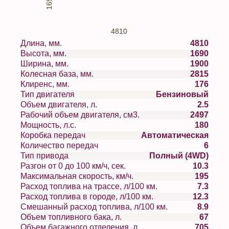
1690
4810
Длина, мм.
4810
Высота, мм.
1690
Ширина, мм.
1900
Колесная база, мм.
2815
Клиренс, мм.
176
Тип двигателя
Бензиновый
Объем двигателя, л.
2.5
Рабочий объем двигателя, см3.
2497
Мощность, л.с.
180
Коробка передач
Автоматическая
Количество передач
6
Тип привода
Полный (4WD)
Разгон от 0 до 100 км/ч, сек.
10.3
Максимальная скорость, км/ч.
195
Расход топлива на трассе, л/100 км.
7.3
Расход топлива в городе, л/100 км.
12.3
Смешанный расход топлива, л/100 км.
8.9
Объем топливного бака, л.
67
Объем багажного отделения, л.
705