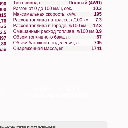
Тип привода
Полный (4WD)
690
Разгон от 0 до 100 км/ч, сек.
10.3
900
Максимальная скорость, км/ч.
195
815
Расход топлива на трассе, л/100 км.
7.3
176
Расход топлива в городе, л/100 км.
12.3
вый
Смешанный расход топлива, л/100 км.
8.9
2.5
Объем топливного бака, л.
67
497
Объем багажного отделения, л.
705
180
Снаряженная масса, кг.
1741
кая
И
КРЕДИТ ОТ
4.9%
ТС
НА
ВСЕ АВТОМОБИЛИ
ЛЬНОЕ
ПРЕДЛОЖЕНИЕ