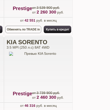
Prestige
от 3 539 900 руб.
2 260 300
от
руб.
от
42 551
руб. в месяц
т
Обменять по TRADE in
Купить в кредит
KIA SORENTO
3.5 MPI (250 л.с) 8AT 4WD
Prestige
от 3 739 900 руб.
2 460 300
от
руб.
от
46 316
руб. в месяц