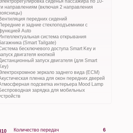
Электрорегулировка сиденья пассажира по 10-
ти направлениям (включая 2 направления
поясницы)
Вентиляция передних сидений
Передние и задние стеклоподъемники с
функцией Auto
Интеллектуальная система открывания
багажника (Smart Tailgate)
Система бесключевого доступа Smart Key и
запуск двигателя кнопкой
Дистанционный запуск двигателя (для Smart
Key)
Электрохромное зеркало заднего вида (ECM)
Акустическая пленка для окон передних дверей
Атмосферная подсветка интерьера Mood Lamp
Беспроводная зарядка для мобильных
устройств
Количество передач
6
810