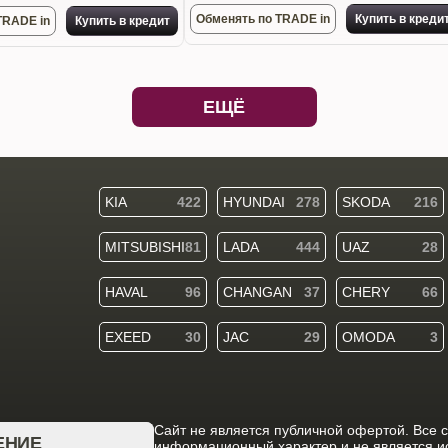
Обменять по TRADE in
Купить в креди
TRADE in
Купить в кредит
ЕЩЁ
KIA
422
HYUNDAI
278
SKODA
216
MITSUBISHI
81
LADA
444
UAZ
28
HAVAL
96
CHANGAN
37
CHERY
66
EXEED
30
JAC
29
OMODA
3
Cайт не является публичной офертой. Все 
ЕНИЕ
информационный характер и не является 