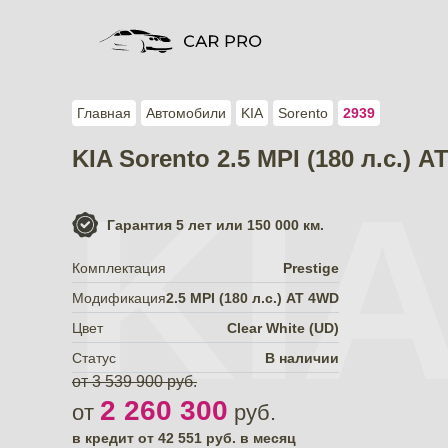
Главная
Автомобили
KIA
Sorento
2939
KIA Sorento 2.5 MPI (180 л.с.) 
KI
Гарантия
5 лет или 150 000 км.
Комплектация
Prestige
Модификация
2.5 MPI (180 л.с.) АТ 4WD
Цвет
Clear White (UD)
Статус
В наличии
от 3 539 900 руб.
2 260 300
от
руб.
в кредит от
42 551
руб. в месяц