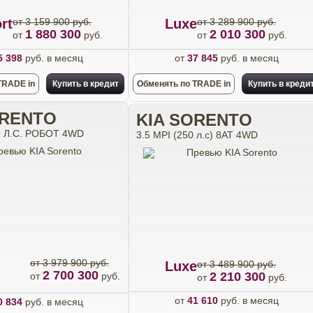
rt
от 3 159 900 руб.
Luxe
от 3 289 900 руб.
1 880 300
2 010 300
от
руб.
от
руб.
5 398
руб. в месяц
от
37 845
руб. в месяц
TRADE in
Купить в кредит
Обменять по TRADE in
Купить в креди
ORENTO
KIA SORENTO
9 Л.С. РОБОТ 4WD
3.5 MPI (250 л.с) 8AT 4WD
m
от 3 979 900 руб.
Luxe
от 3 489 900 руб.
2 700 300
2 210 300
от
руб.
от
руб.
от
41 610
руб. в месяц
0 834
руб. в месяц