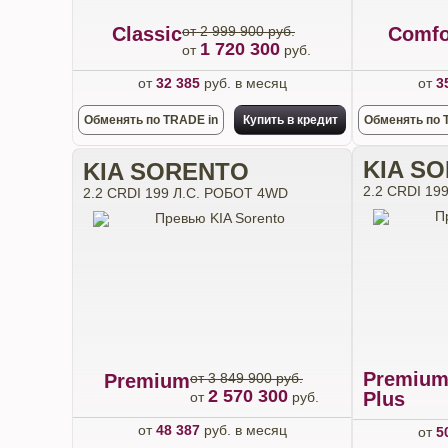
Classic
от 2 999 900 руб.
Comfo
1 720 300
от
руб.
от
32 385
руб. в месяц
от
3
Обменять по TRADE in
Купить в кредит
Обменять по 
KIA S
KIA SORENTO
2.2 CRDI 19
2.2 CRDI 199 Л.С. РОБОТ 4WD
Premiu
Premium
от 3 849 900 руб.
2 570 300
Plus
от
руб.
от
48 387
руб. в месяц
от
5