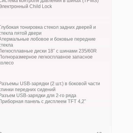
Система контроля давления в шинах (TPMS)
Электронный Child Lock
Глубокая тонировка стекол задних дверей и
стекла пятой двери
Атермальные лобовое и боковые передние
стекла
Легкосплавные диски 18" с шинами 235/60R
Полноразмерное легкосплавное запасное
колесо
Разъемы USB-зарядки (2 шт.) в боковой части
спинки передних сидений
Разъем USB-зарядки для 2-го ряда
Приборная панель с дисплеем TFT 4,2"