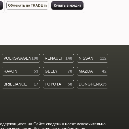
т
Обменять по TRADE in
Купить в кредит
VOLKSWAGEN
108
RENAULT
148
NISSAN
112
RAVON
53
GEELY
78
MAZDA
42
BRILLIANCE
17
TOYOTA
58
DONGFENG
15
содержащиеся на Сайте сведения носят исключительно
исчерпывающими. Все условия приобретения