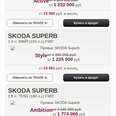
Active
от 1 993 000 руб.
1 222 000
от
руб.
от
23 005
руб. в месяц
Обменять по TRADE in
Купить в кредит
SKODA SUPERB
1.4 л. 6МКП (150 л.с) FWD
Style
от 1 996 000 руб.
1 225 000
от
руб.
от
23 061
руб. в месяц
Обменять по TRADE in
Купить в кредит
SKODA SUPERB
1.8 л. 7DSG (180 л.с) FWD
Ambition
от 2 545 000 руб.
1 774 000
от
руб.