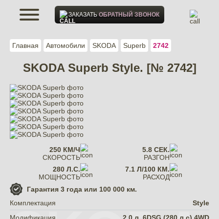
ЗАКАЗАТЬ
ОБРАТНЫЙ ЗВОНОК
Главная
Автомобили
SKODA
Superb
2742
SKODA Superb Style. [№ 2742]
250 КМ/Ч
5.8 СЕК.
СКОРОСТЬ
РАЗГОН
280 Л.С.
7.1 Л/100 КМ.
МОЩНОСТЬ
РАСХОД
Гарантия
3 года или 100 000 км.
Комплектация
Style
Модификация
2.0 л. 6DSG (280 л.с) 4WD