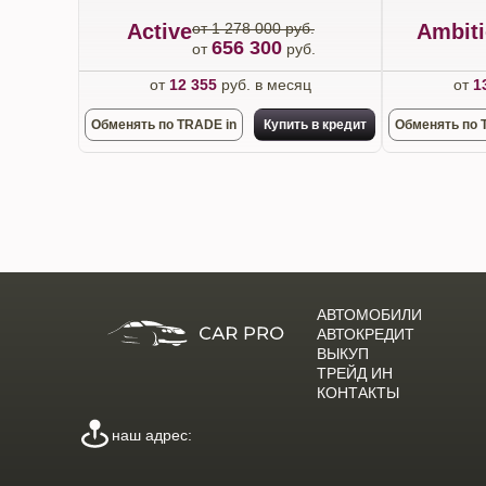
Active
от 1 278 000 руб.
Ambit
656 300
от
руб.
от
12 355
руб. в месяц
от
1
Обменять по TRADE in
Купить в кредит
Обменять по 
АВТОМОБИЛИ
АВТОКРЕДИТ
ВЫКУП
ТРЕЙД ИН
КОНТАКТЫ
наш адрес: