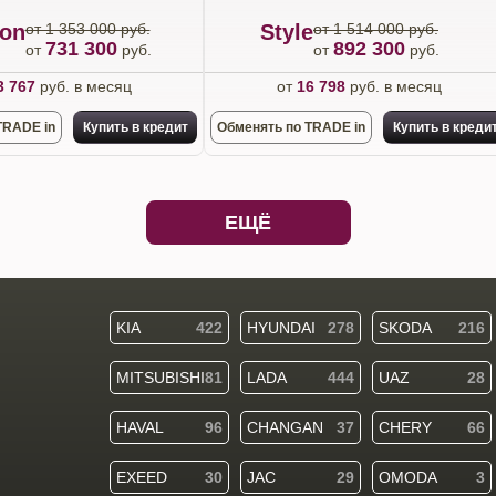
ion
от 1 353 000 руб.
Style
от 1 514 000 руб.
731 300
892 300
от
руб.
от
руб.
3 767
руб. в месяц
от
16 798
руб. в месяц
TRADE in
Купить в кредит
Обменять по TRADE in
Купить в креди
ЕЩЁ
KIA
422
HYUNDAI
278
SKODA
216
MITSUBISHI
81
LADA
444
UAZ
28
HAVAL
96
CHANGAN
37
CHERY
66
EXEED
30
JAC
29
OMODA
3