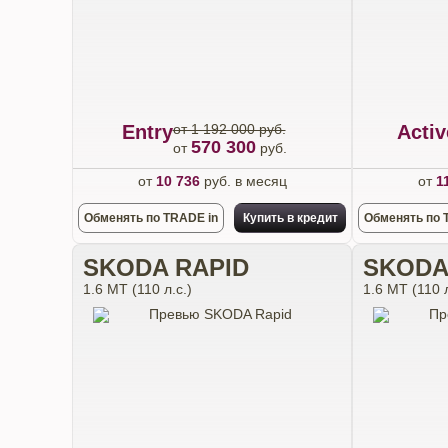
Entry
от 1 192 000 руб.
Activ
570 300
от
руб.
от
10 736
руб. в месяц
от
1
Обменять по TRADE in
Купить в кредит
Обменять по 
SKODA RAPID
SKODA
1.6 MT (110 л.с.)
1.6 MT (110 л