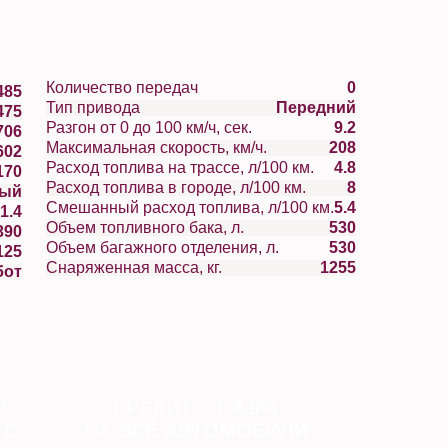
Количество передач
0
485
Тип привода
Передний
475
Разгон от 0 до 100 км/ч, сек.
9.2
706
Максимальная скорость, км/ч.
208
602
Расход топлива на трассе, л/100 км.
4.8
170
Расход топлива в городе, л/100 км.
8
вый
Смешанный расход топлива, л/100 км.
5.4
1.4
Объем топливного бака, л.
530
390
Объем багажного отделения, л.
530
125
Снаряженная масса, кг.
1255
бот
И
КРЕДИТ ОТ
4.9%
ТС
НА
ВСЕ АВТОМОБИЛИ