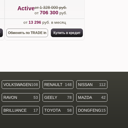
Active
от 1 328 000 руб.
706 300
от
руб.
от
13 296
руб. в месяц
т
Обменять по TRADE in
Купить в кредит
VOLKSWAGEN
108
RENAULT
148
NISSAN
112
RAVON
53
GEELY
78
MAZDA
42
BRILLIANCE
17
TOYOTA
58
DONGFENG
15