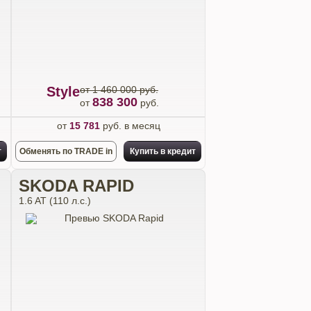
Style
от 1 460 000 руб.
838 300
от
руб.
от
15 781
руб. в месяц
т
Обменять по TRADE in
Купить в кредит
SKODA RAPID
1.6 AT (110 л.с.)