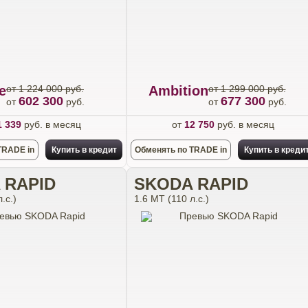
e
от 1 224 000 руб.
Ambition
от 1 299 000 руб.
602 300
677 300
от
руб.
от
руб.
1 339
руб. в месяц
от
12 750
руб. в месяц
TRADE in
Купить в кредит
Обменять по TRADE in
Купить в креди
 RAPID
SKODA RAPID
.с.)
1.6 MT (110 л.с.)