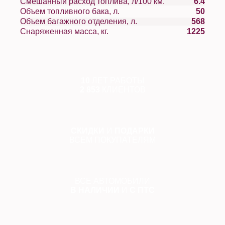
Смешанный расход топлива, л/100 км.
6.4
Объем топливного бака, л.
50
Объем багажного отделения, л.
568
Снаряженная масса, кг.
1225
10
ЛЕТ РАБОТЫ
2 853
КЛИЕНТОВ
СКИДКИ
И
ПОДАРКИ
ВСЕМ ПОКУПАТЕЛЯМ
ВСЕ АВТОМОБИЛИ
В НАЛИЧИИ
И
С ПТС