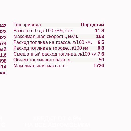
Тип привода
Передний
342
Разгон от 0 до 100 км/ч, сек.
11.8
822
Максимальная скорость, км/ч.
163
822
Расход топлива на трассе, л/100 км.
6.5
674
Расход топлива в городе, л/100 км.
9.8
вый
Смешанный расход топлива, л/100 км.
7.6
1.6
Объем топливного бака, л.
50
598
Максимальная масса, кг.
1726
114
кая
И
КРЕДИТ ОТ
4.9%
ТС
НА
ВСЕ АВТОМОБИЛИ