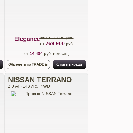
Elegance
от 1 525 000 руб.
769 900
от
руб.
от
14 494
руб. в месяц
т
Обменять по TRADE in
Купить в кредит
NISSAN TERRANO
2.0 АТ (143 л.с.) 4WD