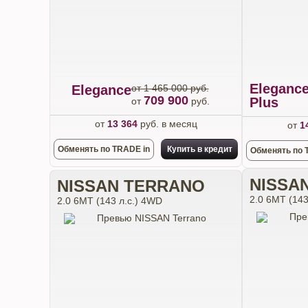
Eleganc
Elegance
от 1 465 000 руб.
709 900
Plus
от
руб.
от
13 364
руб. в месяц
от
1
Обменять по TRADE in
Купить в кредит
Обменять по 
NISSA
NISSAN TERRANO
2.0 6МТ (143
2.0 6МТ (143 л.с.) 4WD