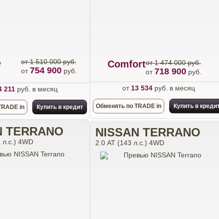
e
от 1 510 000 руб.
Comfort
от 1 474 000 руб.
754 900
718 900
от
руб.
от
руб.
от
13 534
руб. в месяц
4 211
руб. в месяц
Обменять по TRADE in
Купить в креди
TRADE in
Купить в кредит
N TERRANO
NISSAN TERRANO
 л.с.) 4WD
2.0 АТ (143 л.с.) 4WD