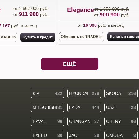
e
от 1 667 000 руб.
Elegance
от 1 656 000 руб.
911 900
900 900
от
руб.
от
руб.
от
16 960
руб. в месяц
7 167
руб. в месяц
Обменять по TRADE in
Купить в креди
TRADE in
Купить в кредит
ЕЩЁ
KIA
422
HYUNDAI
278
SKODA
216
MITSUBISHI
81
LADA
444
UAZ
28
HAVAL
96
CHANGAN
37
CHERY
66
EXEED
30
JAC
29
OMODA
3