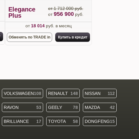
Elegance
от 1 712 000 руб.
956 900
от
руб.
Plus
от
18 014
руб. в месяц
т
Обменять по TRADE in
Купить в кредит
VOLKSWAGEN
108
RENAULT
148
NISSAN
112
RAVON
53
GEELY
78
MAZDA
42
BRILLIANCE
17
TOYOTA
58
DONGFENG
15