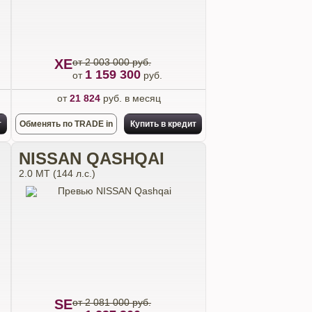
XE
от 2 003 000 руб.
1 159 300
от
руб.
от
21 824
руб. в месяц
т
Обменять по TRADE in
Купить в кредит
NISSAN QASHQAI
2.0 MT (144 л.с.)
SE
от 2 081 000 руб.