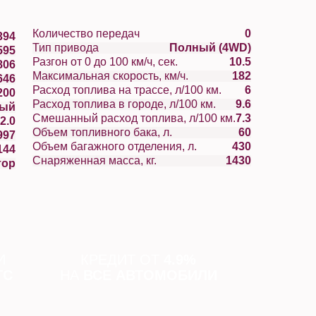
Количество передач
0
394
Тип привода
Полный (4WD)
595
Разгон от 0 до 100 км/ч, сек.
10.5
806
Максимальная скорость, км/ч.
182
646
Расход топлива на трассе, л/100 км.
6
200
Расход топлива в городе, л/100 км.
9.6
вый
Смешанный расход топлива, л/100 км.
7.3
2.0
Объем топливного бака, л.
60
997
Объем багажного отделения, л.
430
144
Снаряженная масса, кг.
1430
тор
И
КРЕДИТ ОТ
4.9%
ТС
НА
ВСЕ АВТОМОБИЛИ