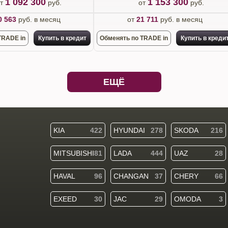
1 092 300
1 153 300
от
руб.
от
руб.
0 563
руб. в месяц
от
21 711
руб. в месяц
TRADE in
Купить в кредит
Обменять по TRADE in
Купить в креди
ЕЩЁ
KIA
422
HYUNDAI
278
SKODA
216
MITSUBISHI
81
LADA
444
UAZ
28
HAVAL
96
CHANGAN
37
CHERY
66
EXEED
30
JAC
29
OMODA
3