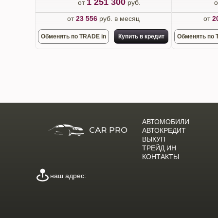
1 251 300
от
руб.
от
23 556
руб. в месяц
от
2
Обменять по TRADE in
Купить в кредит
Обменять по 
АВТОМОБИЛИ
АВТОКРЕДИТ
ВЫКУП
ТРЕЙД ИН
КОНТАКТЫ
наш адрес: