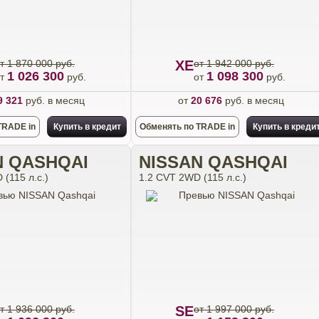
т 1 870 000 руб.
XE
от 1 942 000 руб.
1 026 300
1 098 300
от
руб.
от
руб.
9 321
руб. в месяц
от
20 676
руб. в месяц
TRADE in
Купить в кредит
Обменять по TRADE in
Купить в креди
N QASHQAI
NISSAN QASHQAI
(115 л.с.)
1.2 CVT 2WD (115 л.с.)
т 1 936 000 руб.
SE
от 1 997 000 руб.