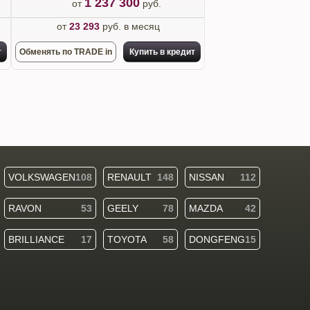
1 237 300
от
руб.
от
23 293
руб. в месяц
т
Обменять по TRADE in
Купить в кредит
VOLKSWAGEN
108
RENAULT
148
NISSAN
112
RAVON
53
GEELY
78
MAZDA
42
BRILLIANCE
17
TOYOTA
58
DONGFENG
15