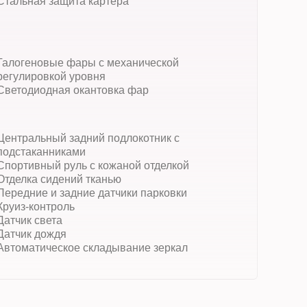
Стальная защита картера
Галогеновые фары с механической
регулировкой уровня
Светодиодная окантовка фар
Центральный задний подлокотник с
подстаканниками
Спортивный руль с кожаной отделкой
Отделка сидений тканью
Передние и задние датчики парковки
Круиз-контроль
Датчик света
Датчик дождя
Автоматическое складывание зеркал