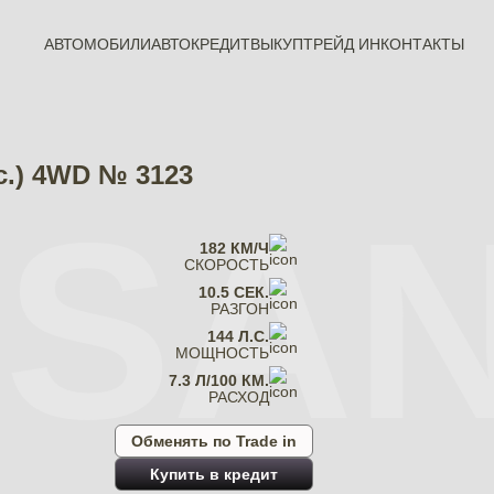
АВТОМОБИЛИ
АВТОКРЕДИТ
ВЫКУП
ТРЕЙД ИН
КОНТАКТЫ
с.) 4WD № 3123
SSA
182 КМ/Ч
СКОРОСТЬ
10.5 СЕК.
РАЗГОН
144 Л.С.
МОЩНОСТЬ
7.3 Л/100 КМ.
РАСХОД
Обменять по Trade in
Купить в кредит