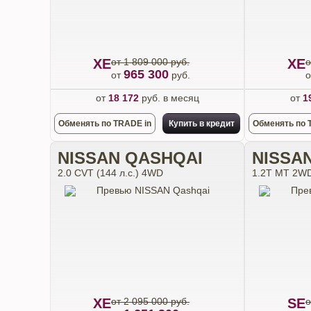
XE
от 1 809 000 руб.
XE
о
965 300
от
руб.
от
18 172
руб. в месяц
от
1
Обменять по TRADE in
Купить в кредит
Обменять по 
NISSAN QASHQAI
NISSA
2.0 CVT (144 л.с.) 4WD
1.2T MT 2WD 
XE
от 2 095 000 руб.
SE
о