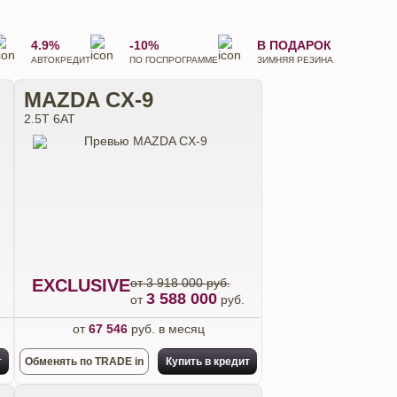
4.9%
-10%
В ПОДАРОК
АВТОКРЕДИТ
ПО ГОСПРОГРАММЕ
ЗИМНЯЯ РЕЗИНА
MAZDA CX-9
2.5T 6АТ
EXCLUSIVE
от 3 918 000 руб.
3 588 000
от
руб.
от
67 546
руб. в месяц
т
Обменять по TRADE in
Купить в кредит