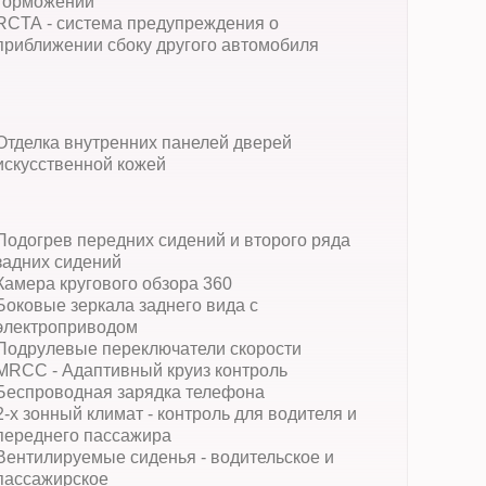
торможении
RCTA - система предупреждения о
приближении сбоку другого автомобиля
Отделка внутренних панелей дверей
искусственной кожей
Подогрев передних сидений и второго ряда
задних сидений
Камера кругового обзора 360
Боковые зеркала заднего вида с
электроприводом
Подрулевые переключатели скорости
MRCC - Адаптивный круиз контроль
Беспроводная зарядка телефона
2-х зонный климат - контроль для водителя и
переднего пассажира
Вентилируемые сиденья - водительское и
пассажирское