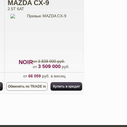
MAZDA CX-9
2.5T 6АТ
NOIR
от 3 839 000 руб.
3 509 000
от
руб.
от
66 059
руб. в месяц
т
Обменять по TRADE in
Купить в кредит