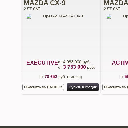
MAZDA CX-9
MAZDA
2.5T 6АТ
2.5T 6АТ
EXECUTIVE
от 4 083 000 руб.
ACTI
3 753 000
от
руб.
от
70 652
руб. в месяц
от
5
Обменять по TRADE in
Купить в кредит
Обменять по 