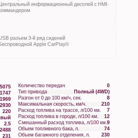
Центральный информационный дисплей с HMI-
коммандером
USB разъем 3-й ряд сидений
Беспроводной Apple CarPlay©
Количество передач
0
5075
Тип привода
Полный (4WD)
1747
Разгон от 0 до 100 км/ч, сек.
8
1969
Максимальная скорость, км/ч.
210
2930
Расход топлива на трассе, л/100 км.
7
220
Расход топлива в городе, л/100 км.
12
овый
Смешанный расход топлива, л/100 км.
9
2.5
Объем топливного бака, л.
74
2488
Объем багажного отделения, л.
230
231