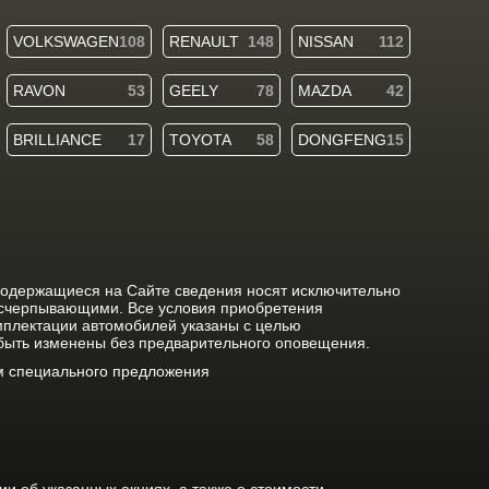
VOLKSWAGEN
108
RENAULT
148
NISSAN
112
RAVON
53
GEELY
78
MAZDA
42
BRILLIANCE
17
TOYOTA
58
DONGFENG
15
содержащиеся на Сайте сведения носят исключительно
исчерпывающими. Все условия приобретения
мплектации автомобилей указаны с целью
 быть изменены без предварительного оповещения.
ом специального предложения