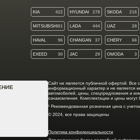
KIA
422
HYUNDAI
278
SKODA
216
MITSUBISHI
81
LADA
444
UAZ
28
HAVAL
96
CHANGAN
37
CHERY
66
EXEED
30
JAC
29
OMODA
3
Cайт не является публичной офертой. Все 
ЕНИЕ
информационный характер и не является 
автомобилей, цены, спецпредложения и ко
ознакомления. Комплектации и цены могут
¹ Рекомендованная розничная цена с учет
© 2024, все права защищены
Политика конфиденциальности