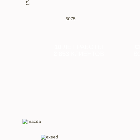
1747
5075
10
ЛЕТ РАБОТЫ
С
2 853
КЛИЕНТОВ
В