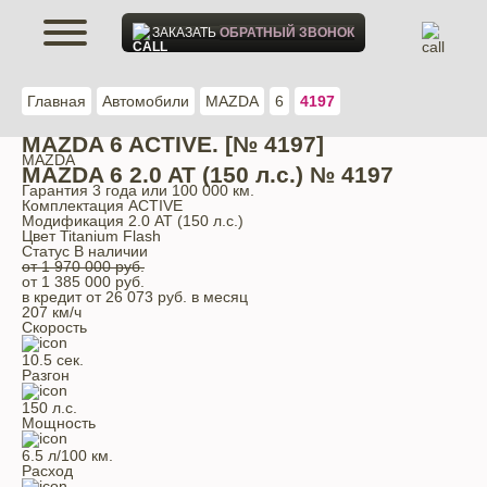
ЗАКАЗАТЬ
ОБРАТНЫЙ ЗВОНОК
Главная
Автомобили
MAZDA
6
4197
MAZDA 6 ACTIVE. [№ 4197]
MAZDA
MAZDA 6 2.0 AT (150 л.с.) № 4197
Гарантия
3 года или 100 000 км.
Комплектация
ACTIVE
Модификация
2.0 AT (150 л.с.)
Цвет
Titanium Flash
Статус
В наличии
от 1 970 000 руб.
от
1 385 000
руб.
в кредит от
26 073
руб. в месяц
207 км/ч
Скорость
10.5 сек.
Разгон
150 л.с.
Мощность
6.5 л/100 км.
Расход