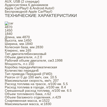
AUX, USB (2 спереди)
Аудиосистема 6 динамиков
Apple CarPlay© & Android Auto©
Беспроводной Apple CarPlay©
ТЕХНИЧЕСКИЕ ХАРАКТЕРИСТИКИ
4870
1450
1840
Длина, мм.
4870
Высота, мм.
1450
Ширина, мм.
1840
Колесная база, мм.
2830
Клиренс, мм.
165
Тип двигателя
Бензиновый
Объем двигателя, л.
2.0
Рабочий объем двигателя, см3.
1998
Мощность, л.с.
150
Коробка передач
Автоматическая
Количество передач
6
Тип привода
Передний (FWD)
Разгон от 0 до 100 км/ч, сек.
10.5
Максимальная скорость, км/ч.
207
Расход топлива на трассе, л/100 км.
5.5
Расход топлива в городе, л/100 км.
8.4
Смешанный расход топлива, л/100 км.
6.5
Объем топливного бака, л.
62
Объем багажного отделения, л.
429
Снаряженная масса, кг.
1522
Максимальная масса, кг.
1830