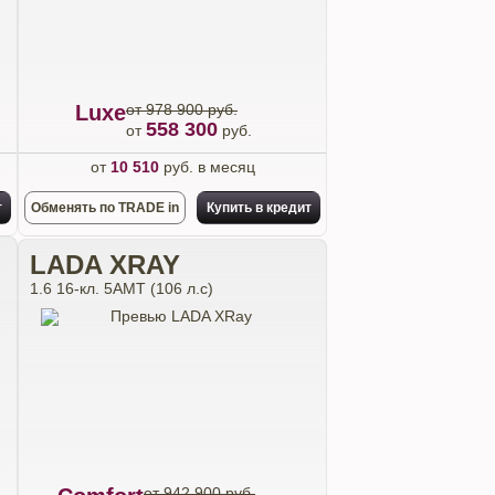
Luxe
от 978 900 руб.
558 300
от
руб.
от
10 510
руб. в месяц
т
Обменять по TRADE in
Купить в кредит
LADA XRAY
1.6 16-кл. 5АМТ (106 л.с)
от 942 900 руб.