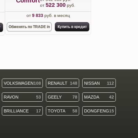
Comfort
522 300
от
руб.
от
9 833
руб. в месяц
Обменять по TRADE in
Купить в кредит
т
VOLKSWAGEN
108
RENAULT
148
NISSAN
112
RAVON
53
GEELY
78
MAZDA
42
BRILLIANCE
17
TOYOTA
58
DONGFENG
15