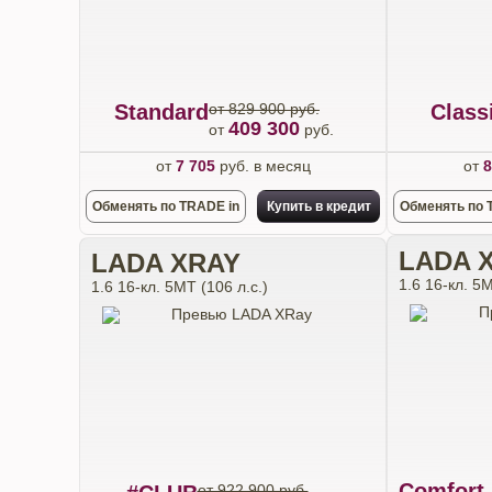
Standard
от 829 900 руб.
Class
409 300
от
руб.
от
7 705
руб. в месяц
от
8
Обменять по TRADE in
Купить в кредит
Обменять по 
LADA 
LADA XRAY
1.6 16-кл. 5М
1.6 16-кл. 5МТ (106 л.с.)
Comfort
от 922 900 руб.