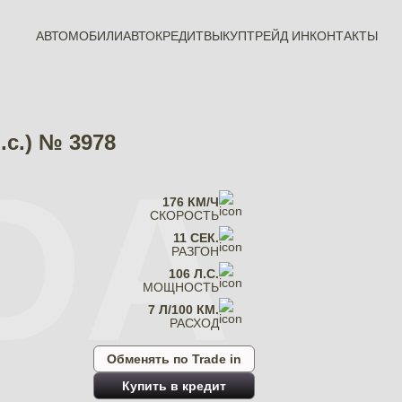
АВТОМОБИЛИ
АВТОКРЕДИТ
ВЫКУП
ТРЕЙД ИН
КОНТАКТЫ
.с.) № 3978
DA
176 КМ/Ч
СКОРОСТЬ
11 СЕК.
РАЗГОН
106 Л.С.
МОЩНОСТЬ
7 Л/100 КМ.
РАСХОД
Обменять по Trade in
Купить в кредит