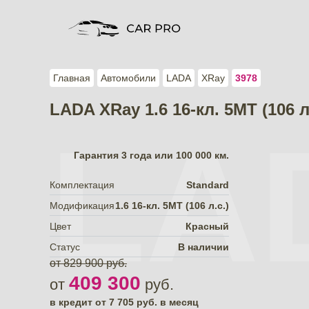
Главная
Автомобили
LADA
XRay
3978
LADA XRay 1.6 16-кл. 5МТ (106 л
LA
Гарантия
3 года или 100 000 км.
Комплектация
Standard
Модификация
1.6 16-кл. 5МТ (106 л.с.)
Цвет
Красный
Статус
В наличии
от 829 900 руб.
409 300
от
руб.
в кредит от
7 705
руб. в месяц