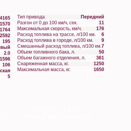
Тип привода
Передний
4165
Разгон от 0 до 100 км/ч, сек.
11
1570
Максимальная скорость, км/ч.
176
1764
Расход топлива на трассе, л/100 км.
6
2592
Расход топлива в городе, л/100 км.
9
195
Смешанный расход топлива, л/100 км.
7
овый
Объем топливного бака, л.
50
2.0
Объем багажного отделения, л.
361
1596
Снаряженная масса, кг.
1250
106
Максимальная масса, кг.
1650
ская
5
И
КРЕДИТ ОТ
4.9%
ТС
НА
ВСЕ АВТОМОБИЛИ