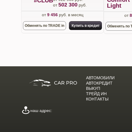
#CLUB
502 300
Light
от
руб.
от
9 456
руб. в месяц
от
8
Обменять по TRADE in
Купить в кредит
Обменять по 
АВТОМОБИЛИ
АВТОКРЕДИТ
ВЫКУП
ТРЕЙД ИН
КОНТАКТЫ
наш адрес: