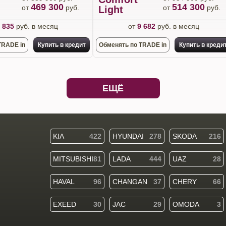
469 300
514 300
от
руб.
от
руб.
Light
 835
руб. в месяц
от
9 682
руб. в месяц
TRADE in
Купить в кредит
Обменять по TRADE in
Купить в креди
ЕЩЁ
KIA
422
HYUNDAI
278
SKODA
216
MITSUBISHI
81
LADA
444
UAZ
28
HAVAL
96
CHANGAN
37
CHERY
66
EXEED
30
JAC
29
OMODA
3