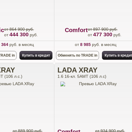
ic
от 864 900 руб.
Comfort
от 897 900 руб.
444 300
477 300
от
руб.
от
руб.
 364
руб. в месяц
от
8 985
руб. в месяц
TRADE in
Купить в кредит
Обменять по TRADE in
Купить в креди
XRAY
LADA XRAY
Т (106 л.с.)
1.6 16-кл. 5АМТ (106 л.с)
от 889 900 руб.
Comfort
от 934 900 руб.