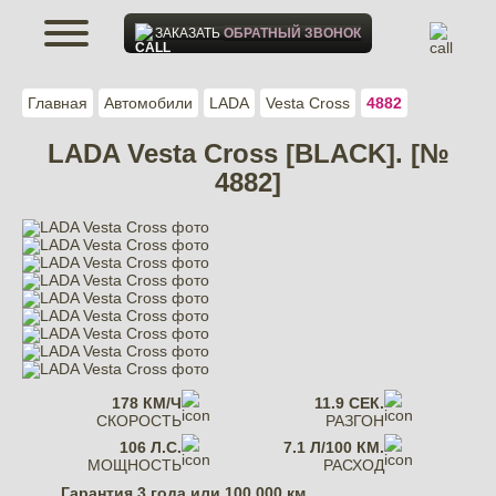
ЗАКАЗАТЬ
ОБРАТНЫЙ ЗВОНОК
Главная
Автомобили
LADA
Vesta Cross
4882
LADA Vesta Cross [BLACK]. [№
4882]
178 КМ/Ч
11.9 СЕК.
СКОРОСТЬ
РАЗГОН
106 Л.С.
7.1 Л/100 КМ.
МОЩНОСТЬ
РАСХОД
Гарантия
3 года или 100 000 км.