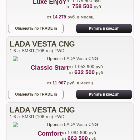
Luxe EnjoY
от 1 179 900 руб.
758 500
от
руб.
от
14 279
руб. в месяц
Обменять по TRADE in
Купить в кредит
LADA VESTA CNG
1.6 л. 5МКП (106 л.с) FWD
Classic Start
от 1 053 900 руб.
632 500
от
руб.
от
11 907
руб. в месяц
Обменять по TRADE in
Купить в кредит
LADA VESTA CNG
1.6 л. 5МКП (106 л.с) FWD
Comfort
от 1 084 900 руб.
663 500
от
руб.