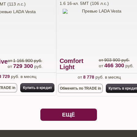
1.6 16-кл. 5МТ (106 л.с.)
МТ (113 л.с.)
Comfort
от 903 900 руб.
ive
от 1 166 900 руб.
466 300
729 300
от
руб.
Light
от
руб.
3 729
руб. в месяц
от
8 778
руб. в месяц
TRADE in
Купить в кредит
Обменять по TRADE in
Купить в креди
ЕЩЁ