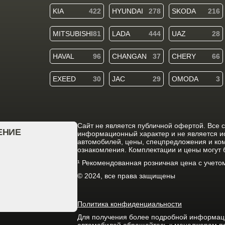
KIA
422
HYUNDAI
278
SKODA
216
MITSUBISHI
81
LADA
444
UAZ
28
HAVAL
96
CHANGAN
37
CHERY
66
EXEED
30
JAC
29
OMODA
3
Cайт не является публичной офертой. Все 
ЕНИЕ
информационный характер и не является 
автомобилей, цены, спецпредложения и ко
ознакомления. Комплектации и цены могут
¹ Рекомендованная розничная цена с учет
© 2024, все права защищены
Политика конфиденциальности
Для получения более подробной информации