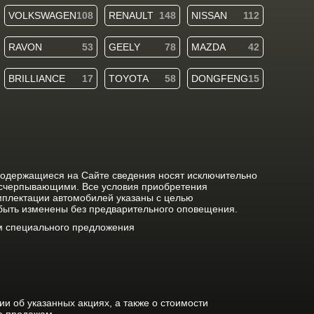
VOLKSWAGEN
108
RENAULT
148
NISSAN
112
RAVON
53
GEELY
78
MAZDA
42
BRILLIANCE
17
TOYOTA
58
DONGFENG
15
содержащиеся на Сайте сведения носят исключительно
исчерпывающими. Все условия приобретения
мплектации автомобилей указаны с целью
 быть изменены без предварительного оповещения.
ом специального предложения
 об указанных акциях, а также о стоимости