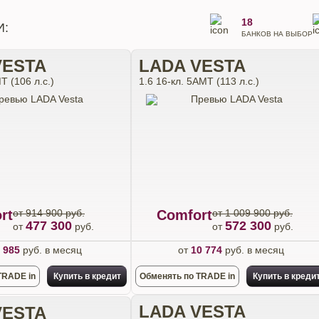
18
И:
БАНКОВ НА ВЫБОР
VESTA
LADA VESTA
Т (106 л.с.)
1.6 16-кл. 5АМТ (113 л.с.)
rt
от 914 900 руб.
Comfort
от 1 009 900 руб.
477 300
572 300
от
руб.
от
руб.
 985
руб. в месяц
от
10 774
руб. в месяц
TRADE in
Купить в кредит
Обменять по TRADE in
Купить в креди
LADA VESTA
VESTA