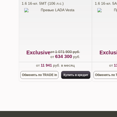
1.6 16-кл. 5МТ (106 л.с.)
1.6 16-кл. 5А
Exclusive
от 1 071 900 руб.
Exclus
634 300
от
руб.
от
11 941
руб. в месяц
от
1
Обменять по TRADE in
Купить в кредит
Обменять по 