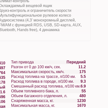
Климат-контроль
Охлаждаемый вещевой ящик
Круиз-контроль и ограничитель скорости
Мультифункциональное рулевое колесо
Аудиосистема (4,3' монохромный дисплей,
FM/AM с функцией RDS, USB, SD-карта, AUX,
Bluetooth, Hands free), 4 динамика
Тип привода
Передний
410
Разгон от 0 до 100 км/ч, сек.
11.2
497
Максимальная скорость, км/ч.
175
764
Расход топлива на трассе, л/100 км.
5.5
635
Расход топлива в городе, л/100 км.
9.3
178
Смешанный расход топлива, л/100 км.
6.9
вый
Объем топливного бака, л.
55
1.6
Объем багажного отделения, л.
480
596
Снаряженная масса, кг.
1230
106
Максимальная масса, кг.
1670
кая