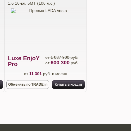
1.6 16-кл. 5МТ (106 л.с.)
Luxe EnjoY
от 1 037 900 руб.
600 300
от
руб.
Pro
от
11 301
руб. в месяц
т
Обменять по TRADE in
Купить в кредит