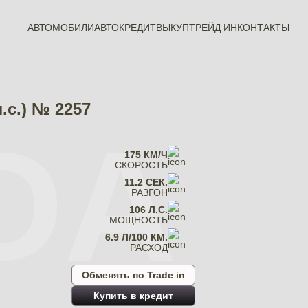
АВТОМОБИЛИ
АВТОКРЕДИТ
ВЫКУП
ТРЕЙД ИН
КОНТАКТЫ
л.с.) № 2257
DA
175 КМ/Ч
СКОРОСТЬ
11.2 СЕК.
РАЗГОН
106 Л.С.
МОЩНОСТЬ
6.9 Л/100 КМ.
РАСХОД
Обменять по Trade in
Купить в кредит