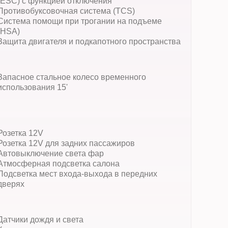
(ESC) с функцией отключения
Противобуксовочная система (TCS)
Система помощи при трогании на подъеме
(HSА)
Защита двигателя и подкапотного пространства
Запасное стальное колесо временного
использования 15'
Розетка 12V
Розетка 12V для задних пассажиров
Автовыключение света фар
Атмосферная подсветка салона
Подсветка мест входа-выхода в передних
дверях
Датчики дождя и света