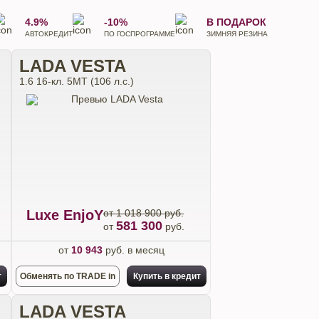
4.9%
-10%
В ПОДАРОК
АВТОКРЕДИТ
ПО ГОСПРОГРАММЕ
ЗИМНЯЯ РЕЗИНА
LADA VESTA
1.6 16-кл. 5МТ (106 л.с.)
Luxe EnjoY
от 1 018 900 руб.
581 300
от
руб.
от
10 943
руб. в месяц
т
Обменять по TRADE in
Купить в кредит
LADA VESTA