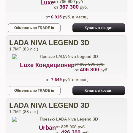
Luxe
от 766 900 руб.
367 300
от
руб.
от
6 915
руб. в месяц
Обменять по TRADE in
Купить в кредит
LADA NIVA LEGEND 3D
1.7МТ (83 л.с.)
Luxe Кондиционер
от 805 900 руб.
406 300
от
руб.
от
7 649
руб. в месяц
Обменять по TRADE in
Купить в кредит
LADA NIVA LEGEND 3D
1.7МТ (83 л.с.)
Urban
от 825 900 руб.
426 300
от
руб.