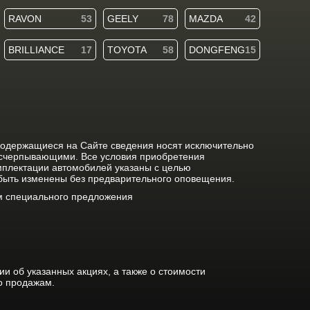
RAVON
53
GEELY
78
MAZDA
42
BRILLIANCE
17
TOYOTA
58
DONGFENG
15
содержащиеся на Сайте сведения носят исключительно
исчерпывающими. Все условия приобретения
мплектации автомобилей указаны с целью
 быть изменены без предварительного оповещения.
ом специального предложения
 об указанных акциях, а также о стоимости
о продажам.