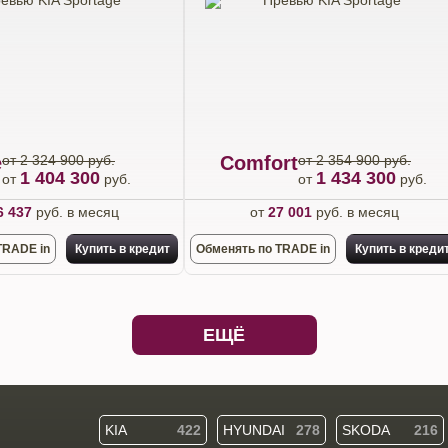
e
от 2 324 900 руб.
Comfort
от 2 354 900 руб.
1 404 300
1 434 300
от
руб.
от
руб.
6 437
руб. в месяц
от
27 001
руб. в месяц
TRADE in
Купить в кредит
Обменять по TRADE in
Купить в креди
ЕЩЁ
KIA
422
HYUNDAI
278
SKODA
216