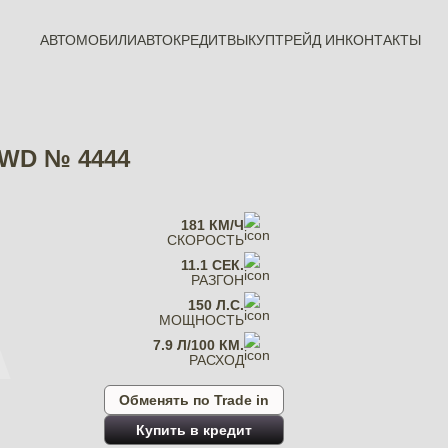
АВТОМОБИЛИ
АВТОКРЕДИТ
ВЫКУП
ТРЕЙД ИН
КОНТАКТЫ
 2WD № 4444
A
181 КМ/Ч
СКОРОСТЬ
11.1 СЕК.
РАЗГОН
150 Л.С.
МОЩНОСТЬ
7.9 Л/100 КМ.
РАСХОД
Обменять по Trade in
Купить в кредит