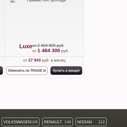
Luxe
от 2 404 900 руб.
1 484 300
от
руб.
от
27 943
руб. в месяц
т
Обменять по TRADE in
Купить в кредит
VOLKSWAGEN
108
RENAULT
148
NISSAN
112