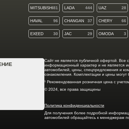
MITSUBISHI
81
LADA
444
UAZ
28
HAVAL
96
CHANGAN
37
CHERY
66
EXEED
30
JAC
29
OMODA
3
Cайт не является публичной офертой. Все 
ЕНИЕ
информационный характер и не является 
автомобилей, цены, спецпредложения и ко
ознакомления. Комплектации и цены могут
¹ Рекомендованная розничная цена с учет
© 2024, все права защищены
Политика конфиденциальности
Для получения более подробной информации
автомобилей обращайтесь к менеджерам п