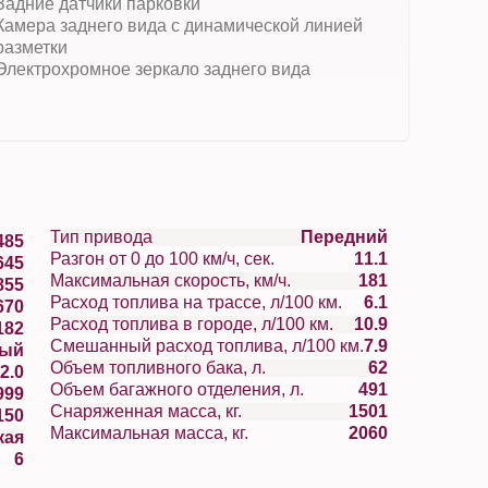
Задние датчики парковки
Камера заднего вида с динамической линией
разметки
Электрохромное зеркало заднего вида
Тип привода
Передний
485
Разгон от 0 до 100 км/ч, сек.
11.1
645
Максимальная скорость, км/ч.
181
855
Расход топлива на трассе, л/100 км.
6.1
670
Расход топлива в городе, л/100 км.
10.9
182
Смешанный расход топлива, л/100 км.
7.9
вый
Объем топливного бака, л.
62
2.0
Объем багажного отделения, л.
491
999
Снаряженная масса, кг.
1501
150
Максимальная масса, кг.
2060
кая
6