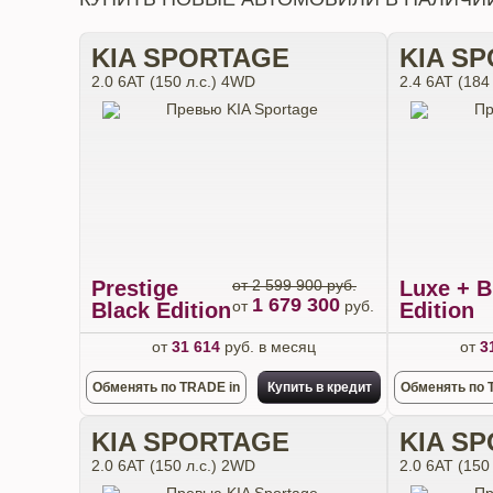
KIA SPORTAGE
KIA S
2.0 6АТ (150 л.с.) 4WD
2.4 6АТ (184
Prestige
от 2 599 900 руб.
Luxe + B
1 679 300
от
руб.
Black Edition
Edition
от
31 614
руб. в месяц
от
3
Обменять по TRADE in
Купить в кредит
Обменять по 
KIA SPORTAGE
KIA S
2.0 6АТ (150 л.с.) 2WD
2.0 6АТ (150