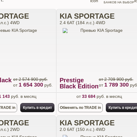
БАНКОВ НА ВЫБОР
PORTAGE
KIA SPORTAGE
 л.с.) 4WD
2.4 6АТ (184 л.с.) 4WD
lack
от 2 574 900 руб.
Prestige
от 2 709 900 руб.
1 654 300
1 789 300
от
руб.
от
руб
Black Edition
1 143
руб. в месяц
от
33 684
руб. в месяц
TRADE in
Купить в кредит
Обменять по TRADE in
Купить в креди
PORTAGE
KIA SPORTAGE
 л.с.) 2WD
2.0 6АТ (150 л.с.) 4WD