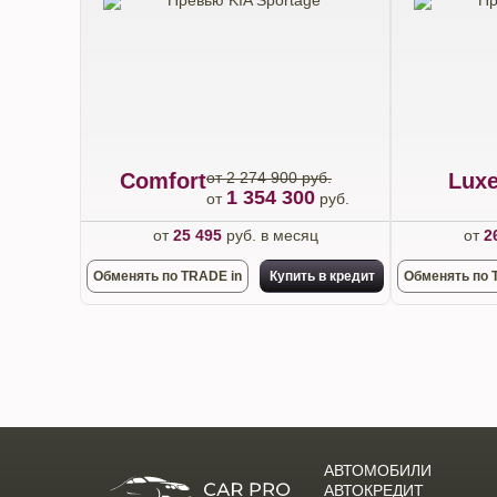
Comfort
от 2 274 900 руб.
Lux
1 354 300
от
руб.
от
25 495
руб. в месяц
от
2
Обменять по TRADE in
Купить в кредит
Обменять по 
АВТОМОБИЛИ
АВТОКРЕДИТ