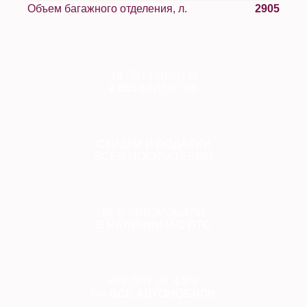
Объем багажного отделения, л.
2905
10
ЛЕТ РАБОТЫ
2 853
КЛИЕНТОВ
СКИДКИ
И
ПОДАРКИ
ВСЕМ ПОКУПАТЕЛЯМ
ВСЕ АВТОМОБИЛИ
В НАЛИЧИИ
И
С ПТС
КРЕДИТ ОТ
4.9%
НА
ВСЕ АВТОМОБИЛИ