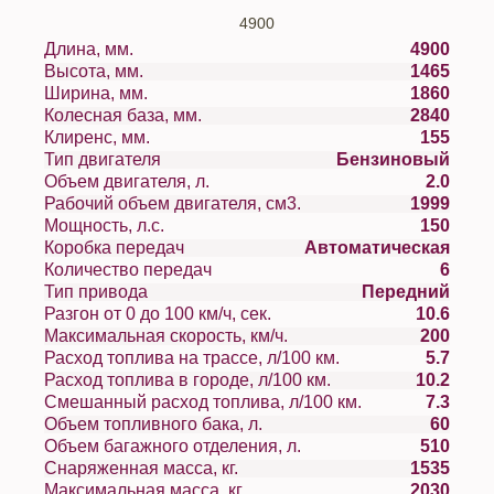
4900
Длина, мм.
4900
Высота, мм.
1465
Ширина, мм.
1860
Колесная база, мм.
2840
Клиренс, мм.
155
Тип двигателя
Бензиновый
Объем двигателя, л.
2.0
Рабочий объем двигателя, см3.
1999
Мощность, л.с.
150
Коробка передач
Автоматическая
Количество передач
6
Тип привода
Передний
Разгон от 0 до 100 км/ч, сек.
10.6
Максимальная скорость, км/ч.
200
Расход топлива на трассе, л/100 км.
5.7
Расход топлива в городе, л/100 км.
10.2
Смешанный расход топлива, л/100 км.
7.3
Объем топливного бака, л.
60
Объем багажного отделения, л.
510
Снаряженная масса, кг.
1535
Максимальная масса, кг.
2030