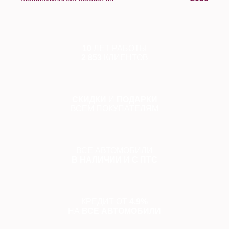
10
ЛЕТ РАБОТЫ
2 853
КЛИЕНТОВ
СКИДКИ
И
ПОДАРКИ
ВСЕМ ПОКУПАТЕЛЯМ
ВСЕ АВТОМОБИЛИ
В НАЛИЧИИ
И
С ПТС
КРЕДИТ ОТ
4.9%
НА
ВСЕ АВТОМОБИЛИ