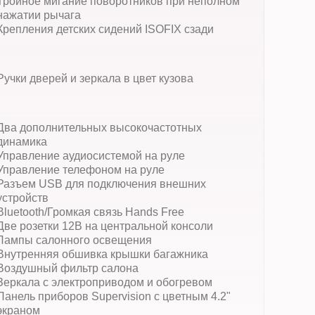
Тройное мигание поворотников при неполном
нажатии рычага
Крепления детских сидений ISOFIX сзади
Ручки дверей и зеркала в цвет кузова
Два дополнительных высокочастотных
динамика
Управление аудиосистемой на руле
Управление телефоном на руле
Разъем USB для подключения внешних
устройств
Bluetooth/Громкая связь Hands Free
Две розетки 12В на центральной консоли
Лампы салонного освещения
Внутренняя обшивка крышки багажника
Воздушный фильтр салона
Зеркала с электроприводом и обогревом
Панель приборов Supervision с цветным 4.2"
экраном