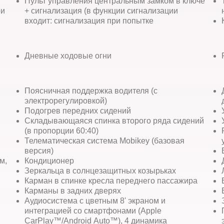
Пульт управления центральным замком в ключе
ри
+ сигнализация (в функции сигнализации
входит: сигнализация при попытке
Дневные ходовые огни
Поясничная поддержка водителя (с
электрорегулировкой)
Подогрев передних сидений
Складывающаяся спинка второго ряда сидений
(в пропорции 60:40)
Телематическая система Mobikey (базовая
версия)
м,
Кондиционер
Зеркальца в солнцезащитных козырьках
Карман в спинке кресла переднего пассажира
Карманы в задних дверях
Аудиосистема с цветным 8' экраном и
интеграцией со смартфонами (Apple
CarPlay™/Android Auto™), 4 динамика