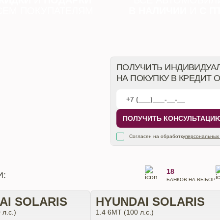
КИДКИ
И
ПОДАРКИ
ВСЕ АВТОМОБИЛ
СЕМ ПОКУПАТЕЛЯМ
В НАЛИЧИИ
И
С П
ПОЛУЧИТЬ ИНДИВИДУА
НА ПОКУПКУ В КРЕДИТ 
ПОЛУЧИТЬ КОНСУЛЬТАЦИ
Согласен на обработку
персональных
18
И:
БАНКОВ НА ВЫБОР
AI SOLARIS
HYUNDAI SOLARIS
 л.с.)
1.4 6МТ (100 л.с.)