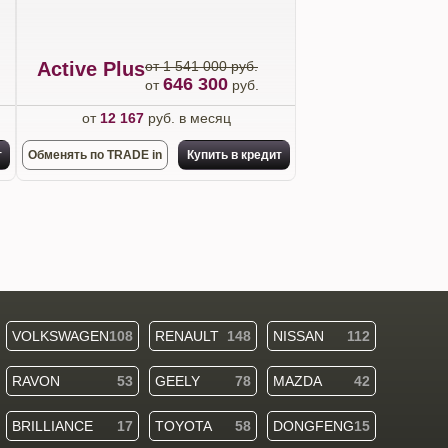
Active Plus
от 1 541 000 руб.
646 300
от
руб.
от
12 167
руб. в месяц
т
Обменять по TRADE in
Купить в кредит
VOLKSWAGEN
108
RENAULT
148
NISSAN
112
RAVON
53
GEELY
78
MAZDA
42
BRILLIANCE
17
TOYOTA
58
DONGFENG
15