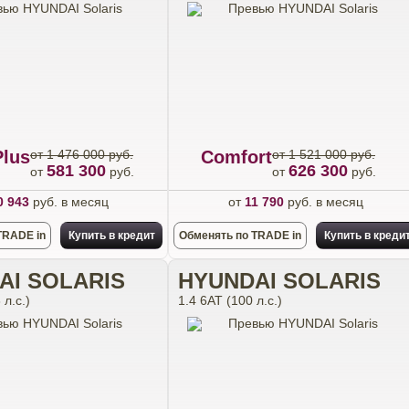
Plus
от 1 476 000 руб.
Comfort
от 1 521 000 руб.
581 300
626 300
от
руб.
от
руб.
0 943
руб. в месяц
от
11 790
руб. в месяц
TRADE in
Купить в кредит
Обменять по TRADE in
Купить в креди
AI SOLARIS
HYUNDAI SOLARIS
 л.с.)
1.4 6АТ (100 л.с.)