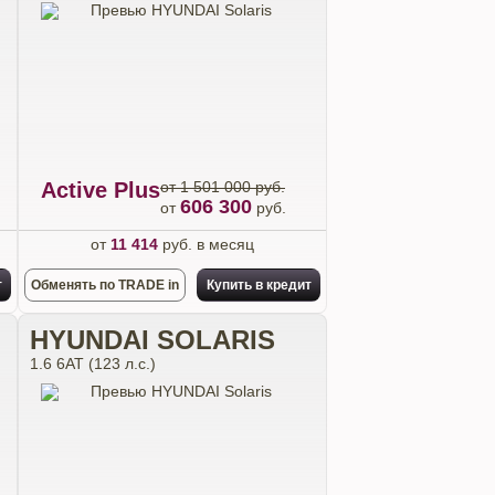
Active Plus
от 1 501 000 руб.
606 300
от
руб.
от
11 414
руб. в месяц
т
Обменять по TRADE in
Купить в кредит
HYUNDAI SOLARIS
1.6 6АТ (123 л.с.)