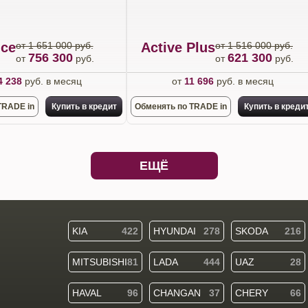
nce
от 1 651 000 руб.
Active Plus
от 1 516 000 руб.
756 300
621 300
от
руб.
от
руб.
4 238
руб. в месяц
от
11 696
руб. в месяц
TRADE in
Купить в кредит
Обменять по TRADE in
Купить в креди
ЕЩЁ
KIA
422
HYUNDAI
278
SKODA
216
MITSUBISHI
81
LADA
444
UAZ
28
HAVAL
96
CHANGAN
37
CHERY
66