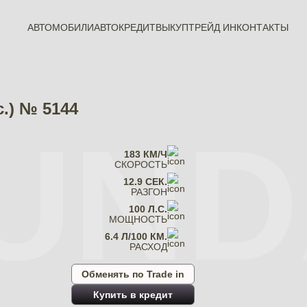
АВТОМОБИЛИ
АВТОКРЕДИТ
ВЫКУП
ТРЕЙД ИН
КОНТАКТЫ
с.) № 5144
UND
183 КМ/Ч
СКОРОСТЬ
12.9 СЕК.
РАЗГОН
100 Л.С.
МОЩНОСТЬ
6.4 Л/100 КМ.
РАСХОД
Обменять по Trade in
Купить в кредит