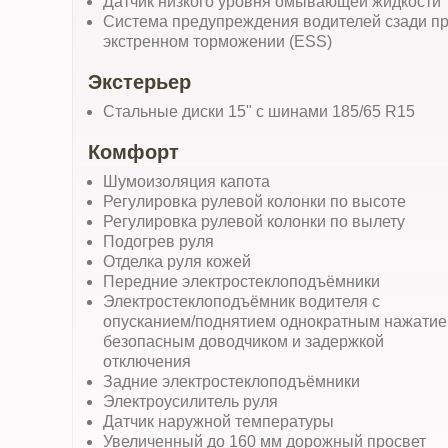
Датчик низкого уровня омывающей жидкости
Система предупреждения водителей сзади п
экстренном торможении (ESS)
Экстерьер
Стальные диски 15" с шинами 185/65 R15
Комфорт
Шумоизоляция капота
Регулировка рулевой колонки по высоте
Регулировка рулевой колонки по вылету
Подогрев руля
Отделка руля кожей
Передние электростеклоподъёмники
Электростеклоподъёмник водителя с
опусканием/поднятием однократным нажатие
безопасным доводчиком и задержкой
отключения
Задние электростеклоподъёмники
Электроусилитель руля
Датчик наружной температуры
Увеличенный до 160 мм дорожный просвет