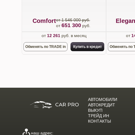
Comfort
от 1 546 000 руб.
Elega
651 300
от
руб.
от
12 261
руб. в месяц
от
1
Обменять по TRADE in
Купить в кредит
Обменять по 
АВТОМОБИЛИ
АВТОКРЕДИТ
ВЫКУП
ТРЕЙД ИН
КОНТАКТЫ
наш адрес: