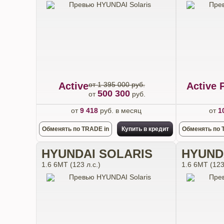
Active
от 1 395 000 руб.
Active 
500 300
от
руб.
от
9 418
руб. в месяц
от
1
Обменять по TRADE in
Купить в кредит
Обменять по 
HYUNDAI SOLARIS
HYUND
1.6 6МТ (123 л.с.)
1.6 6МТ (123