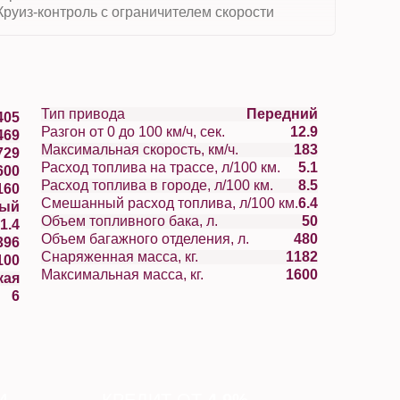
Круиз-контроль с ограничителем скорости
Тип привода
Передний
405
Разгон от 0 до 100 км/ч, сек.
12.9
469
Максимальная скорость, км/ч.
183
729
Расход топлива на трассе, л/100 км.
5.1
600
Расход топлива в городе, л/100 км.
8.5
160
Смешанный расход топлива, л/100 км.
6.4
вый
Объем топливного бака, л.
50
1.4
Объем багажного отделения, л.
480
396
Снаряженная масса, кг.
1182
100
Максимальная масса, кг.
1600
кая
6