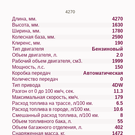
4270
Длина, мм.
4270
Высота, мм.
1630
Ширина, мм.
1780
Колесная база, мм.
2590
Клиренс, мм.
190
Тип двигателя
Бензиновый
Объем двигателя, л.
2.0
Рабочий объем двигателя, см3.
1999
Мощность, л.с.
150
Коробка передач
Автоматическая
Количество передач
0
Тип привода
4DW
Разгон от 0 до 100 км/ч, сек.
11.3
Максимальная скорость, км/ч.
179
Расход топлива на трассе, л/100 км.
6.5
Расход топлива в городе, л/100 км.
10.6
Смешанный расход топлива, л/100 км.
8
Объем топливного бака, л.
55
Объем багажного отделения, л.
402
Снаряженная масса, кг.
1472