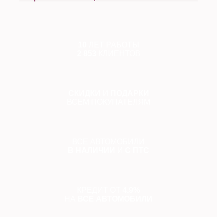
10
ЛЕТ РАБОТЫ
2 853
КЛИЕНТОВ
СКИДКИ
И
ПОДАРКИ
ВСЕМ ПОКУПАТЕЛЯМ
ВСЕ АВТОМОБИЛИ
В НАЛИЧИИ
И
С ПТС
КРЕДИТ ОТ
4.9%
НА
ВСЕ АВТОМОБИЛИ