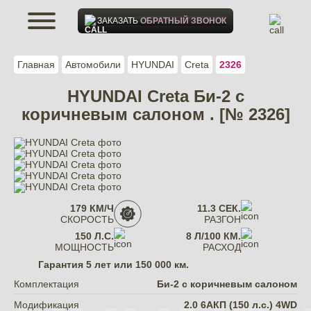
ЗАКАЗАТЬ
ОБРАТНЫЙ ЗВОНОК
Главная
Автомобили
HYUNDAI
Creta
2326
HYUNDAI Creta Би-2 с
коричневым салоном . [№ 2326]
179 КМ/Ч
11.3 СЕК.
СКОРОСТЬ
РАЗГОН
150 Л.С.
8 Л/100 КМ.
МОЩНОСТЬ
РАСХОД
Гарантия
5 лет или 150 000 км.
Комплектация
Би-2 с коричневым салоном
Модификация
2.0 6AКП (150 л.с.) 4WD