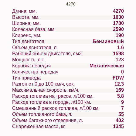
4270
Длина, мм.
4270
Высота, мм.
1630
Ширина, мм.
1780
Колесная база, мм.
2590
Клиренс, мм.
190
Тип двигателя
Бензиновый
Объем двигателя, л.
1.6
Рабочий объем двигателя, см3.
1598
Мощность, л.с.
123
Коробка передач
Механическая
Количество передач
0
Тип привода
FDW
Разгон от 0 до 100 км/ч, сек.
12.3
Максимальная скорость, км/ч.
169
Расход топлива на трассе, л/100 км.
5.8
Расход топлива в городе, л/100 км.
9
Смешанный расход топлива, л/100 км.
7
Объем топливного бака, л.
55
Объем багажного отделения, л.
402
Снаряженная масса, кг.
1345