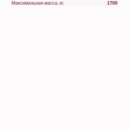
Максимальная масса, кг.
1700
10
ЛЕТ РАБОТЫ
2 853
КЛИЕНТОВ
СКИДКИ
И
ПОДАРКИ
ВСЕМ ПОКУПАТЕЛЯМ
ВСЕ АВТОМОБИЛИ
В НАЛИЧИИ
И
С ПТС
КРЕДИТ ОТ
4.9%
НА
ВСЕ АВТОМОБИЛИ