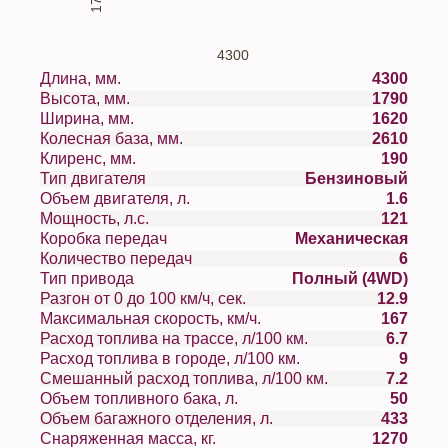
4300
Длина, мм.
4300
Высота, мм.
1790
Ширина, мм.
1620
Колесная база, мм.
2610
Клиренс, мм.
190
Тип двигателя
Бензиновый
Объем двигателя, л.
1.6
Мощность, л.с.
121
Коробка передач
Механическая
Количество передач
6
Тип привода
Полный (4WD)
Разгон от 0 до 100 км/ч, сек.
12.9
Максимальная скорость, км/ч.
167
Расход топлива на трассе, л/100 км.
6.7
Расход топлива в городе, л/100 км.
9
Смешанный расход топлива, л/100 км.
7.2
Объем топливного бака, л.
50
Объем багажного отделения, л.
433
Снаряженная масса, кг.
1270