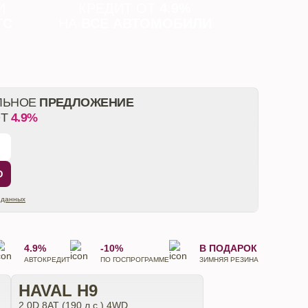
И
КРЕДИТ ОТ
4.9%
ТС
НА
ВСЕ АВТОМОБИЛИ
ЛЬНОЕ
ПРЕДЛОЖЕНИЕ
ОТ
4.9%
Ю
 данных
4.9%
-10%
В ПОДАРОК
АВТОКРЕДИТ
ПО ГОСПРОГРАММЕ
ЗИМНЯЯ РЕЗИНА
HAVAL H9
2.0D 8АТ (190 л.с.) 4WD