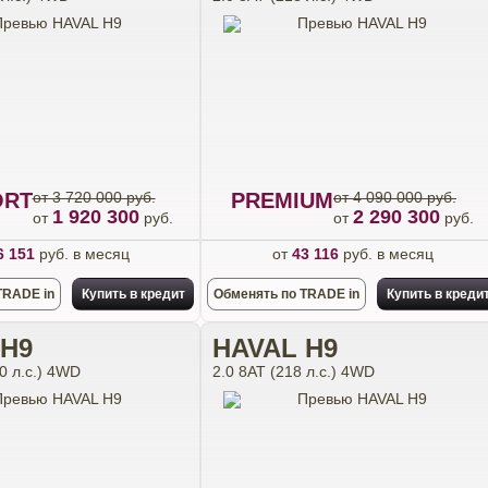
ORT
от 3 720 000 руб.
PREMIUM
от 4 090 000 руб.
1 920 300
2 290 300
от
руб.
от
руб.
6 151
руб. в месяц
от
43 116
руб. в месяц
TRADE in
Купить в кредит
Обменять по TRADE in
Купить в креди
 H9
HAVAL H9
0 л.с.) 4WD
2.0 8АТ (218 л.с.) 4WD