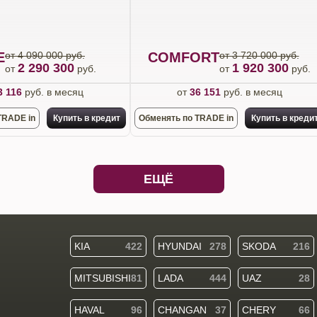
E
от 4 090 000 руб.
COMFORT
от 3 720 000 руб.
2 290 300
1 920 300
от
руб.
от
руб.
3 116
руб. в месяц
от
36 151
руб. в месяц
TRADE in
Купить в кредит
Обменять по TRADE in
Купить в креди
ЕЩЁ
KIA
422
HYUNDAI
278
SKODA
216
MITSUBISHI
81
LADA
444
UAZ
28
HAVAL
96
CHANGAN
37
CHERY
66