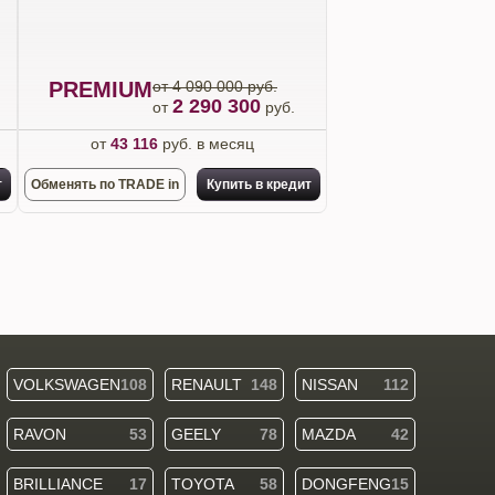
PREMIUM
от 4 090 000 руб.
2 290 300
от
руб.
от
43 116
руб. в месяц
т
Обменять по TRADE in
Купить в кредит
VOLKSWAGEN
108
RENAULT
148
NISSAN
112
RAVON
53
GEELY
78
MAZDA
42
BRILLIANCE
17
TOYOTA
58
DONGFENG
15