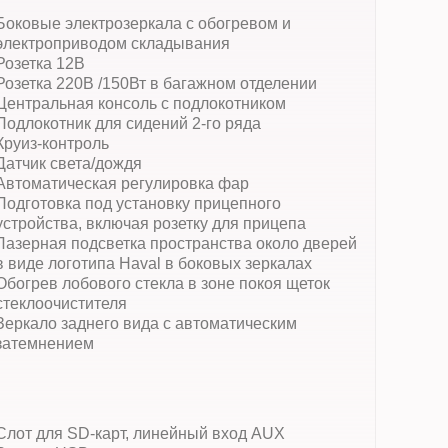
Боковые электрозеркала с обогревом и
электроприводом складывания
Розетка 12В
Розетка 220В /150Вт в багажном отделении
Центральная консоль с подлокотником
Подлокотник для сидений 2-го ряда
Круиз-контроль
Датчик света/дождя
Автоматическая регулировка фар
Подготовка под установку прицепного
устройства, включая розетку для прицепа
Лазерная подсветка пространства около дверей
в виде логотипа Haval в боковых зеркалах
Обогрев лобового стекла в зоне покоя щеток
стеклоочистителя
Зеркало заднего вида с автоматическим
затемнением
Слот для SD-карт, линейный вход AUX