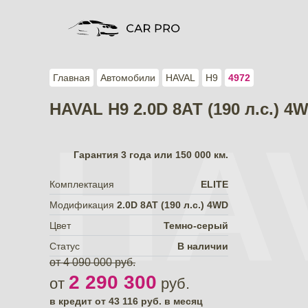
Главная
Автомобили
HAVAL
H9
4972
HAVAL H9 2.0D 8АТ (190 л.с.) 4
HA
Гарантия
3 года или 150 000 км.
Комплектация
ELITE
Модификация
2.0D 8АТ (190 л.с.) 4WD
Цвет
Темно-серый
Статус
В наличии
от 4 090 000 руб.
2 290 300
от
руб.
в кредит от
43 116
руб. в месяц