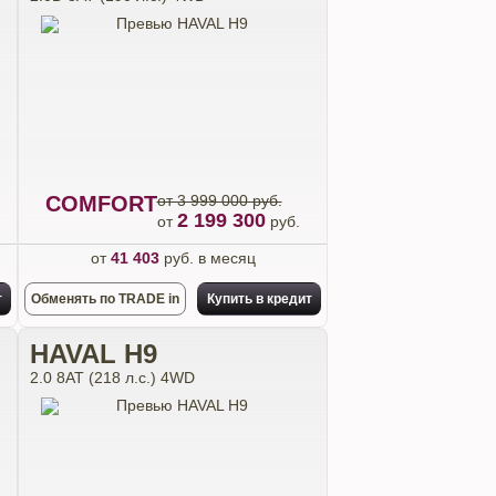
COMFORT
от 3 999 000 руб.
2 199 300
от
руб.
от
41 403
руб. в месяц
т
Обменять по TRADE in
Купить в кредит
HAVAL H9
2.0 8АТ (218 л.с.) 4WD