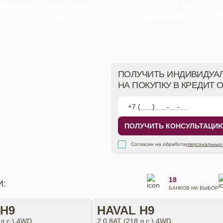
КИДКИ
И
ПОДАРКИ
ВСЕ АВТОМОБИЛ
СЕМ ПОКУПАТЕЛЯМ
В НАЛИЧИИ
И
С П
ПОЛУЧИТЬ ИНДИВИДУА
НА ПОКУПКУ В КРЕДИТ 
ПОЛУЧИТЬ КОНСУЛЬТАЦИ
Согласен на обработку
персональных
18
И:
БАНКОВ НА ВЫБОР
 H9
HAVAL H9
 л.с.) 4WD
2.0 8АТ (218 л.с.) 4WD