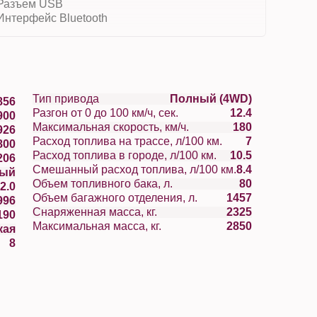
Разъем USB
Интерфейс Bluetooth
Тип привода
Полный (4WD)
856
Разгон от 0 до 100 км/ч, сек.
12.4
900
Максимальная скорость, км/ч.
180
926
Расход топлива на трассе, л/100 км.
7
800
Расход топлива в городе, л/100 км.
10.5
206
Смешанный расход топлива, л/100 км.
8.4
ный
Объем топливного бака, л.
80
2.0
Объем багажного отделения, л.
1457
996
Снаряженная масса, кг.
2325
190
Максимальная масса, кг.
2850
кая
8