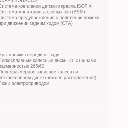
«ЭРА-ГЛОНАСС»
Система крепления детского кресла ISOFIX
Система мониторинга слепых зон (BSM)
Система предупреждения о появлении помехи
при движении задним ходом (CTA)
Брызговики спереди и сзади
Легкосплавные колесные диски 18" с шинами
размерностью 265/60
Полноразмерное запасное колесо на
легкосплавном диске (нижнее расположение)
Люк с электроприводом