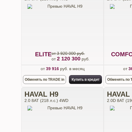
ELITE
от 3 920 000 руб.
COMF
2 120 300
от
руб.
от
39 916
руб. в месяц
от
3
Обменять по TRADE in
Купить в кредит
Обменять по 
HAVAL H9
HAVAL
2.0 8АТ (218 л.с.) 4WD
2.0D 8АТ (19