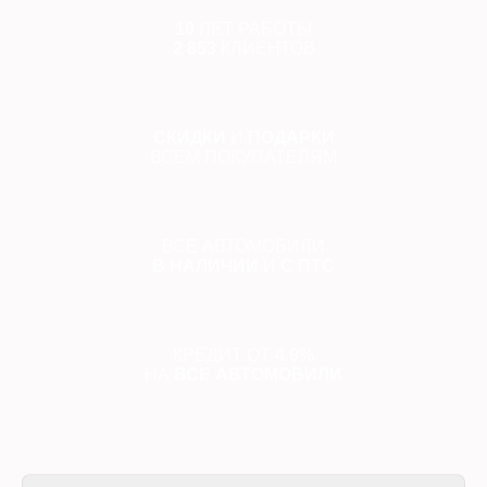
10
ЛЕТ РАБОТЫ
2 853
КЛИЕНТОВ
СКИДКИ
И
ПОДАРКИ
ВСЕМ ПОКУПАТЕЛЯМ
ВСЕ АВТОМОБИЛИ
В НАЛИЧИИ
И
С ПТС
КРЕДИТ ОТ
4.9%
НА
ВСЕ АВТОМОБИЛИ