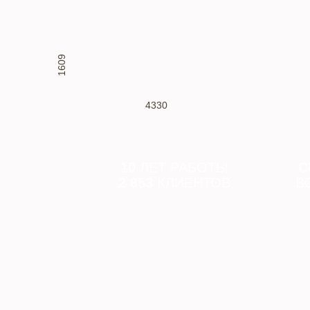
1609
4330
10
ЛЕТ РАБОТЫ
С
2 853
КЛИЕНТОВ
В