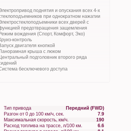
Электропривод поднятия и опускания всех 4-х
стеклоподъемников при однократном нажатии
Электростеклоподъемники всех дверей с
функцией предотвращения защемления
Режим вождения (Спорт, Комфорт, Эко)
Круиз-контроль
Запуск двигателя кнопкой
Панорамная крыша с люком
Центральный подголовник второго ряда
сидений
Система бесключевого доступа
Тип привода
Передний (FWD)
Разгон от 0 до 100 км/ч, сек.
7.9
Максимальная скорость, км/ч.
190
Расход топлива на трассе, л/100 км.
6.6