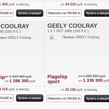
1 203
руб. в месяц
от
24 215
руб. в месяц
TRADE in
Купить в кредит
Обменять по TRADE in
Купить в креди
GEELY COOLRAY
 COOLRAY
1.5 T DCT 2WD (150 Л.С.)
D (150 Л.С.)
Flagship
от 1 899 990 руб.
ip
от 1 849 990 руб.
1 336 300
1 286 300
от
руб
sport
от
руб.
4 215
руб. в месяц
от
25 156
руб. в месяц
TRADE in
Купить в кредит
Обменять по TRADE in
Купить в креди