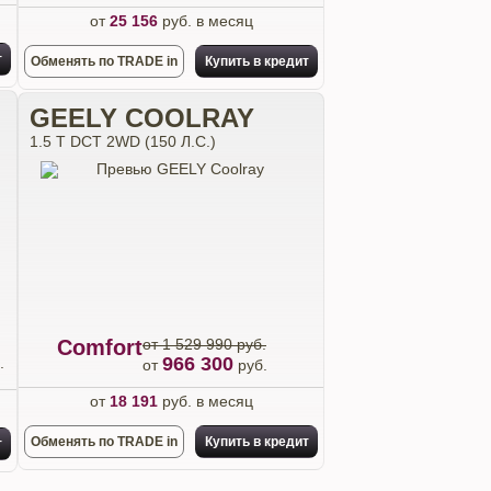
от
25 156
руб. в месяц
т
Обменять по TRADE in
Купить в кредит
GEELY COOLRAY
1.5 T DCT 2WD (150 Л.С.)
Comfort
от 1 529 990 руб.
966 300
.
от
руб.
от
18 191
руб. в месяц
Обменять по TRADE in
Купить в кредит
т