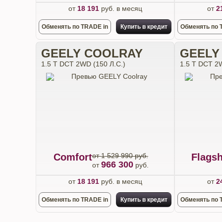
от
18 191
руб. в месяц
от
2
Обменять по TRADE in
Купить в кредит
Обменять по 
GEELY COOLRAY
GEELY
1.5 T DCT 2WD (150 Л.С.)
1.5 T DCT 2W
Comfort
от 1 529 990 руб.
Flagsh
966 300
от
руб.
от
18 191
руб. в месяц
от
2
Обменять по TRADE in
Купить в кредит
Обменять по 