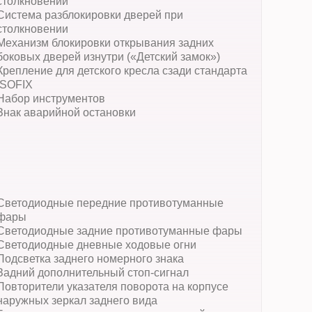
столкновении
Система разблокировки дверей при
столкновении
Механизм блокировки открывания задних
боковых дверей изнутри («Детский замок»)
Крепление для детского кресла сзади стандарта
ISOFIX
Набор инструментов
Знак аварийной остановки
Светодиодные передние противотуманные
фары
Светодиодные задние противотуманные фары
Светодиодные дневные ходовые огни
Подсветка заднего номерного знака
Задний дополнительный стоп-сигнал
Повторители указателя поворота на корпусе
наружных зеркал заднего вида