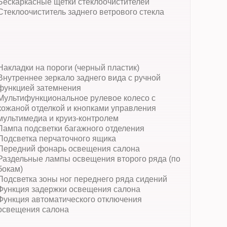
Бескаркасные щетки стеклоочистителей
Стеклоочиститель заднего ветрового стекла
Накладки на пороги (черный пластик)
Внутреннее зеркало заднего вида с ручной
функцией затемнения
Мультифункциональное рулевое колесо с
кожаной отделкой и кнопками управления
мультимедиа и круиз-контролем
Лампа подсветки багажного отделения
Подсветка перчаточного ящика
Передний фонарь освещения салона
Раздельные лампы освещения второго ряда (по
бокам)
Подсветка зоны ног переднего ряда сидений
Функция задержки освещения салона
Функция автоматического отключения
освещения салона