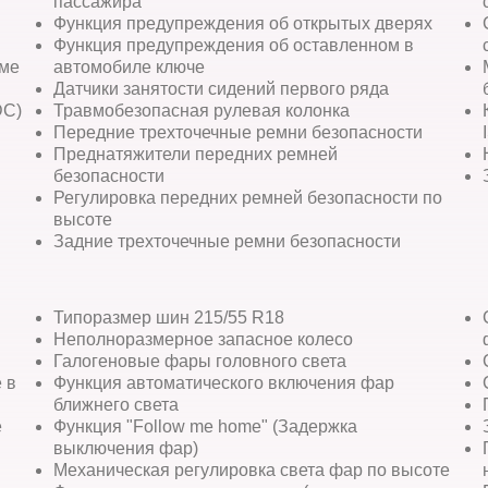
пассажира
Функция предупреждения об открытых дверях
Функция предупреждения об оставленном в
еме
автомобиле ключе
Датчики занятости сидений первого ряда
DC)
Травмобезопасная рулевая колонка
Передние трехточечные ремни безопасности
Преднатяжители передних ремней
безопасности
Регулировка передних ремней безопасности по
высоте
Задние трехточечные ремни безопасности
Типоразмер шин 215/55 R18
Неполноразмерное запасное колесо
Галогеновые фары головного света
 в
Функция автоматического включения фар
ближнего света
е
Функция "Follow me home" (Задержка
выключения фар)
Механическая регулировка света фар по высоте