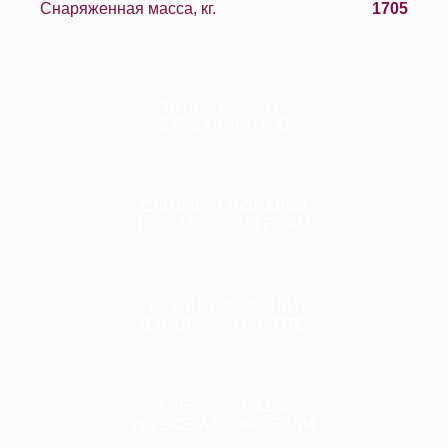
Снаряженная масса, кг.
1705
10
ЛЕТ РАБОТЫ
2 853
КЛИЕНТОВ
СКИДКИ
И
ПОДАРКИ
ВСЕМ ПОКУПАТЕЛЯМ
ВСЕ АВТОМОБИЛИ
В НАЛИЧИИ
И
С ПТС
КРЕДИТ ОТ
4.9%
НА
ВСЕ АВТОМОБИЛИ