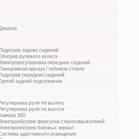
Докатка
Подогрев задних сидений
Обогрев рулевого колеса
Электрорегулировка передних сидений
Панорамная крыша / лобовое стекло
Подогрев передних сидений
Третий задний подголовник
Регулировка руля по вылету
Регулировка руля по высоте
Камера 360
Электрообогрев форсунок стеклоомывателей
Электрообогрев боковых зеркал
Система адаптивного освещения