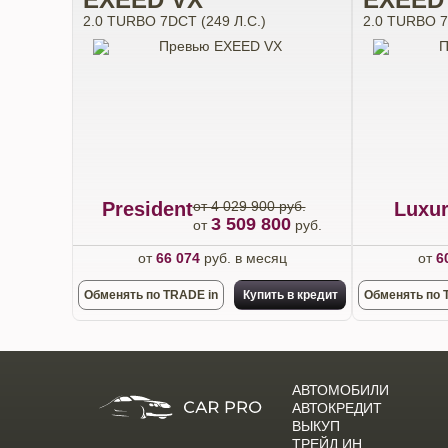
2.0 TURBO 7DCT (249 Л.С.)
2.0 TURBO 7
President
от 4 029 900 руб.
Luxu
3 509 800
от
руб.
от
66 074
руб. в месяц
от
6
Обменять по TRADE in
Купить в кредит
Обменять по 
АВТОМОБИЛИ
АВТОКРЕДИТ
ВЫКУП
ТРЕЙД ИН