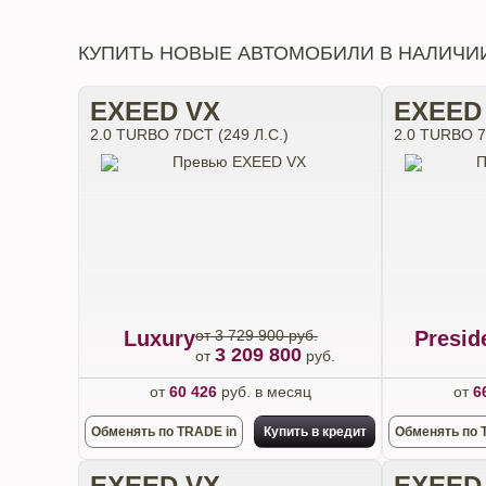
КУПИТЬ НОВЫЕ АВТОМОБИЛИ В НАЛИЧИ
EXEED VX
EXEED
2.0 TURBO 7DCT (249 Л.С.)
2.0 TURBO 7
Luxury
от 3 729 900 руб.
Presid
3 209 800
от
руб.
от
60 426
руб. в месяц
от
6
Обменять по TRADE in
Купить в кредит
Обменять по 
EXEED VX
EXEED