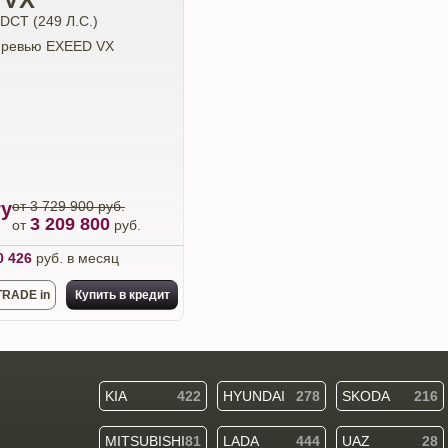
DCT (249 Л.С.)
ry
от 3 729 900 руб.
3 209 800
от
руб.
0 426
руб. в месяц
TRADE in
Купить в кредит
KIA
422
HYUNDAI
278
SKODA
216
MITSUBISHI
81
LADA
444
UAZ
28