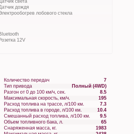
Датчик света
Датчик дождя
Электрообогрев лобового стекла
Bluetooth
Розетка 12V
Количество передач
7
Тип привода
Полный (4WD)
Разгон от 0 до 100 км/ч, сек.
8.5
Максимальная скорость, км/ч.
195
Расход топлива на трассе, л/100 км.
7.3
Расход топлива в городе, л/100 км.
10.4
Смешанный расход топлива, л/100 км.
9.5
Объем топливного бака, л.
65
Снаряженная масса, кг.
1983
Максимальная масса, кг.
2438