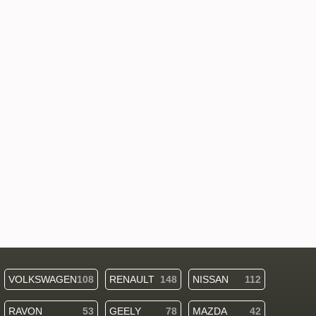
VOLKSWAGEN
108
RENAULT
148
NISSAN
112
RAVON
53
GEELY
78
MAZDA
42