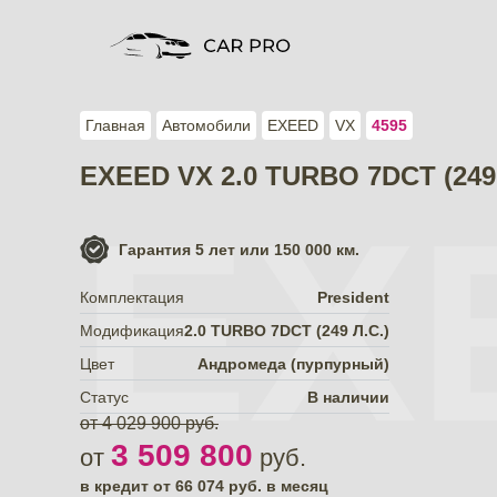
Главная
Автомобили
EXEED
VX
4595
EXEED VX 2.0 TURBO 7DCT (249 
EX
Гарантия
5 лет или 150 000 км.
Комплектация
President
Модификация
2.0 TURBO 7DCT (249 Л.С.)
Цвет
Андромеда (пурпурный)
Статус
В наличии
от 4 029 900 руб.
3 509 800
от
руб.
в кредит от
66 074
руб. в месяц