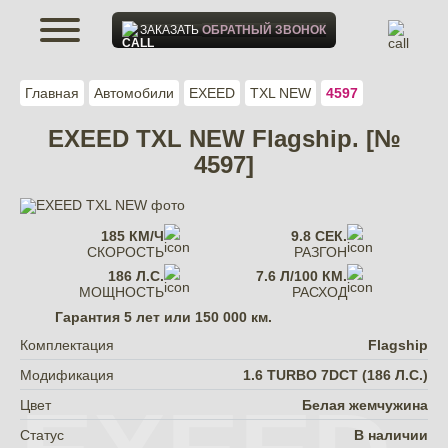
ЗАКАЗАТЬ
ОБРАТНЫЙ ЗВОНОК
Главная
Автомобили
EXEED
TXL NEW
4597
EXEED TXL NEW Flagship. [№
4597]
185 КМ/Ч
9.8 СЕК.
СКОРОСТЬ
РАЗГОН
186 Л.С.
7.6 Л/100 КМ.
МОЩНОСТЬ
РАСХОД
Гарантия
5 лет или 150 000 км.
Комплектация
Flagship
Модификация
1.6 TURBO 7DCT (186 Л.С.)
Цвет
Белая жемчужина
Статус
В наличии