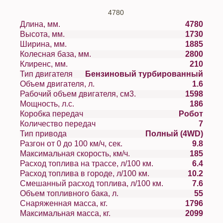
4780
Длина, мм.
4780
Высота, мм.
1730
Ширина, мм.
1885
Колесная база, мм.
2800
Клиренс, мм.
210
Тип двигателя
Бензиновый турбированный
Объем двигателя, л.
1.6
Рабочий объем двигателя, см3.
1598
Мощность, л.с.
186
Коробка передач
Робот
Количество передач
7
Тип привода
Полный (4WD)
Разгон от 0 до 100 км/ч, сек.
9.8
Максимальная скорость, км/ч.
185
Расход топлива на трассе, л/100 км.
6.4
Расход топлива в городе, л/100 км.
10.2
Смешанный расход топлива, л/100 км.
7.6
Объем топливного бака, л.
55
Снаряженная масса, кг.
1796
Максимальная масса, кг.
2099