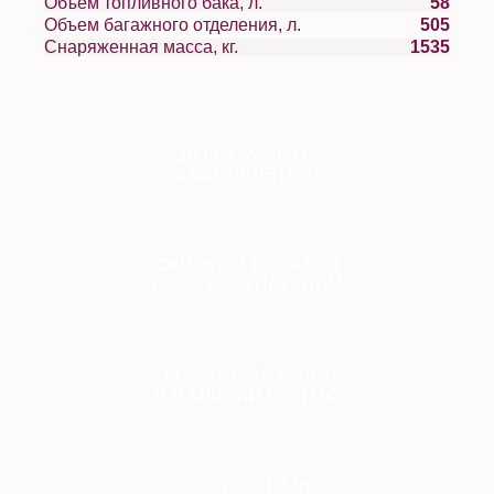
Объем топливного бака, л.
58
Объем багажного отделения, л.
505
Снаряженная масса, кг.
1535
10
ЛЕТ РАБОТЫ
2 853
КЛИЕНТОВ
СКИДКИ
И
ПОДАРКИ
ВСЕМ ПОКУПАТЕЛЯМ
ВСЕ АВТОМОБИЛИ
В НАЛИЧИИ
И
С ПТС
КРЕДИТ ОТ
4.9%