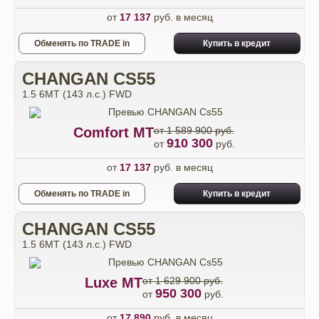
от
17 137
руб. в месяц
Обменять по TRADE in
Купить в кредит
CHANGAN CS55
1.5 6МТ (143 л.с.) FWD
Comfort МТ
от 1 589 900 руб.
910 300
от
руб.
от
17 137
руб. в месяц
Обменять по TRADE in
Купить в кредит
CHANGAN CS55
1.5 6МТ (143 л.с.) FWD
Luxe МТ
от 1 629 900 руб.
950 300
от
руб.
от
17 890
руб. в месяц